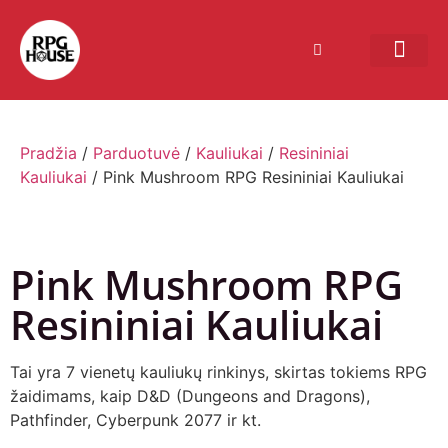
Bendruomenės sistema
Verslui ir vakarė
Comic Con Baltics
Pradžia
/
Parduotuvė
/
Kauliukai
/
Resininiai
Kauliukai
/ Pink Mushroom RPG Resininiai Kauliukai
Pink Mushroom RPG
Resininiai Kauliukai
Tai yra 7 vienetų kauliukų rinkinys, skirtas tokiems RPG
žaidimams, kaip D&D (Dungeons and Dragons),
Pathfinder, Cyberpunk 2077 ir kt.