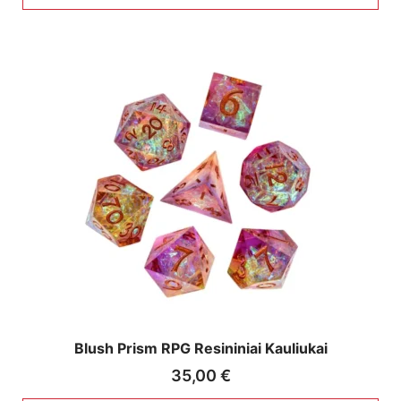
Blush Prism RPG Resininiai Kauliukai
35,00
€