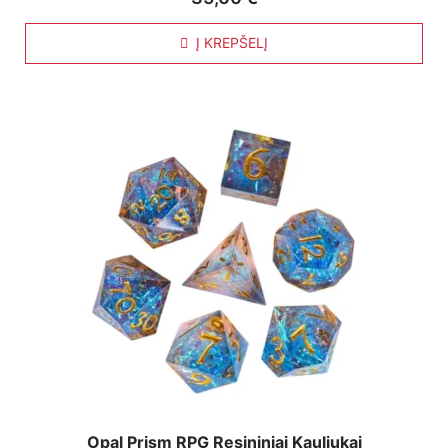
Į KREPŠELĮ
Opal Prism RPG Resininiai Kauliukai