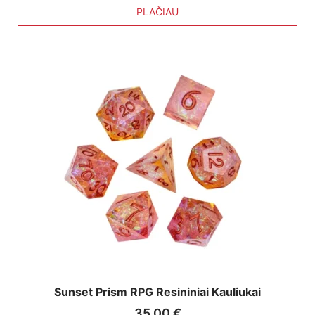
PLAČIAU
Sunset Prism RPG Resininiai Kauliukai
35,00
€