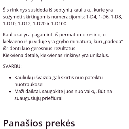
Šis rinkinys susideda iš septynių kauliukų, kurie yra
sužymėti skirtingomis numeracijomis: 1-D4, 1-D6, 1-D8,
1-D10, 1-D12, 1-D20 ir 1-D100.
Kauliukai yra pagaminti iš permatomo resino, o
kiekvieno iš jų viduje yra grybo miniatūra, kuri „padeda”
išridenti kuo geresnius rezultatus!
Kiekviena detalė, kiekvienas rinkinys yra unikalus.
SVARBU:
Kauliukų išvaizda gali skirtis nuo pateiktų
nuotraukose!
Maži daiktai, saugokite juos nuo vaikų. Būtina
suaugusiųjų priežiūra!
Panašios prekės