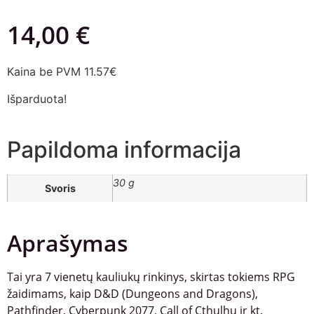
14,00
€
Kaina be PVM 11.57€
Išparduota!
Papildoma informacija
30 g
Svoris
Aprašymas
Tai yra 7 vienetų kauliukų rinkinys, skirtas tokiems RPG
žaidimams, kaip D&D (Dungeons and Dragons),
Pathfinder, Cyberpunk 2077, Call of Cthulhu ir kt.