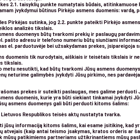
kes 2.1. taisyklių punkte numatytais būdais, atitinkamuose
amam įvykdymui būtinus Pirkėjo asmens duomenis: vardą, pav
kles Pirkėjas sutinka, jog 2.2. punkte pateikti Pirkėjo asm
iklos analizės tikslais.
smens duomenys būtų tvarkomi prekių ir paslaugų pardavimo 
l. pašto adresu ir telefono numeriu būtų siunčiami informaci
mas el. parduotuvėje bei užsakydamas prekes, įsipareigoja s
duomenis tik nurodytais, aiškiais ir teisėtais tikslais ir 
 tikslais.
iuo metu nesutikti, kad būtų tvarkomi Jūsų asmens duomenys
nų neturime galimybės įvykdyti Jūsų pirkimo, nes pardavėja
rašomas prekes ir suteikti paslaugas, mes galime perduoti
mens duomenis, kurie yra būti siekiant tinkamai įvykdyti J
jūsų asmens duomenys gali būti perduoti kitoms šalims:
 Lietuvos Respublikos teisės aktų nustatyta tvarka.
i jūsų informaciją kitoms šalims, kai esame įsitikinę, kad yr
sų atvejais (kaip antai teismo įsakymas, kratos orderis ar š
 mūsų patikimiems partneriams užtikrinantiems mūsų pasl