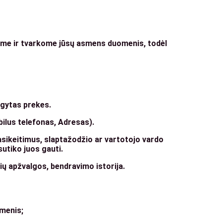
gome ir tvarkome jūsų asmens duomenis, todėl
igytas prekes.
ilus telefonas, Adresas).
asikeitimus, slaptažodžio ar vartotojo vardo
utiko juos gauti.
ių apžvalgos, bendravimo istorija.
omenis;