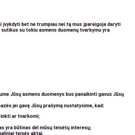
 įvykdyti bet ne trumpiau nei tą mus įpareigoja daryti
s sutikus su tokiu asmens duomenų tvarkymu yra
ntume Jūsų asmens duomenys bus panaikinti gavus Jūsų
azės jei gavę Jūsų prašymą nustatysime, kad:
inkti ar tvarkomi;
yra būtinas dėl mūsų teisėtų interesų;
iniai teisės aktai.