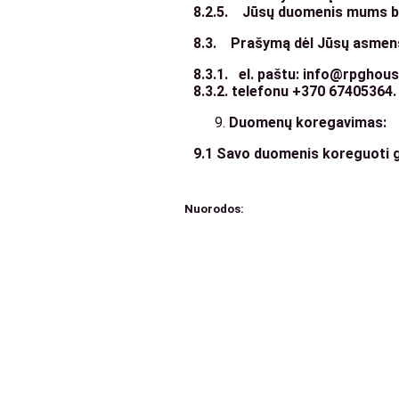
8.2.5. Jūsų duomenis mums būt
8.3. Prašymą dėl Jūsų asmens 
8.3.1. el. paštu: info@rpghouse
8.3.2.
telefonu +370 67405364.
Duomenų koregavimas:
9.1 Savo duomenis koreguoti ga
Nuorodos:
Privatumo politika
Pirkimo – pardavimo taisyklės
Prekių grąžinimas ir keitimas
Slapukai (Cookies)
Pristatymo sąlygos