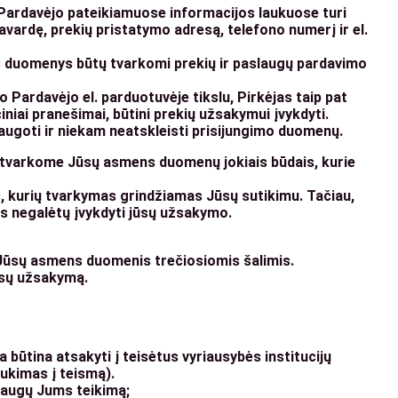
 Pardavėjo pateikiamuose informacijos laukuose turi
ardę, prekių pristatymo adresą, telefono numerį ir el.
ens duomenys būtų tvarkomi prekių ir paslaugų pardavimo
Pardavėjo el. parduotuvėje tikslu, Pirkėjas taip pat
niai pranešimai, būtini prekių užsakymui įvykdyti.
augoti ir niekam neatskleisti prisijungimo duomenų.
netvarkome Jūsų asmens duomenų jokiais būdais, kurie
, kurių tvarkymas grindžiamas Jūsų sutikimu. Tačiau,
s negalėtų įvykdyti jūsų užsakymo.
 Jūsų asmens duomenis trečiosiomis šalimis.
ūsų užsakymą.
a būtina atsakyti į teisėtus vyriausybės institucijų
aukimas į teismą).
augų Jums teikimą;