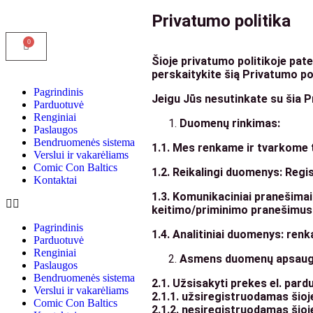
Privatumo politika
Šioje privatumo politikoje pa
perskaitykite šią Privatumo p
Pagrindinis
Jeigu Jūs nesutinkate su šia P
Parduotuvė
Renginiai
Duomenų rinkimas:
Paslaugos
Bendruomenės sistema
1.1. Mes renkame ir tvarkome t
Verslui ir vakarėliams
Comic Con Baltics
1.2. Reikalingi duomenys: Regi
Kontaktai
1.3. Komunikaciniai pranešimai
keitimo/priminimo pranešimus. 
Pagrindinis
1.4. Analitiniai duomenys: ren
Parduotuvė
Renginiai
Asmens duomenų apsaug
Paslaugos
Bendruomenės sistema
2.1. Užsisakyti prekes el. pard
Verslui ir vakarėliams
2.1.1. užsiregistruodamas šio
Comic Con Baltics
2.1.2. nesiregistruodamas šioje