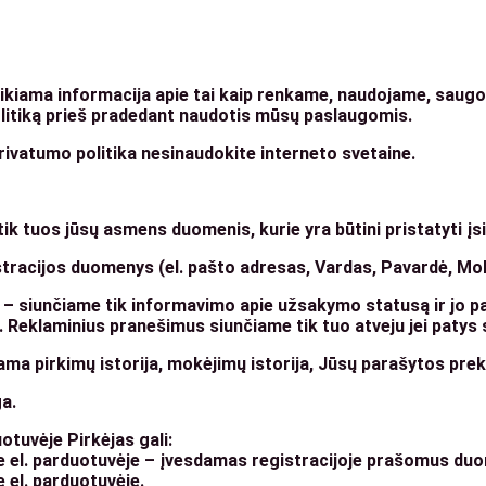
teikiama informacija apie tai kaip renkame, naudojame, sau
olitiką prieš pradedant naudotis mūsų paslaugomis.
rivatumo politika nesinaudokite interneto svetaine.
ik tuos jūsų asmens duomenis, kurie yra būtini pristatyti įs
stracijos duomenys (el. pašto adresas, Vardas, Pavardė, Mob
 – siunčiame tik informavimo apie užsakymo statusą ir jo p
Reklaminius pranešimus siunčiame tik tuo atveju jei patys s
kama pirkimų istorija, mokėjimų istorija, Jūsų parašytos prek
a.
uotuvėje Pirkėjas gali:
je el. parduotuvėje – įvesdamas registracijoje prašomus du
 el. parduotuvėje.