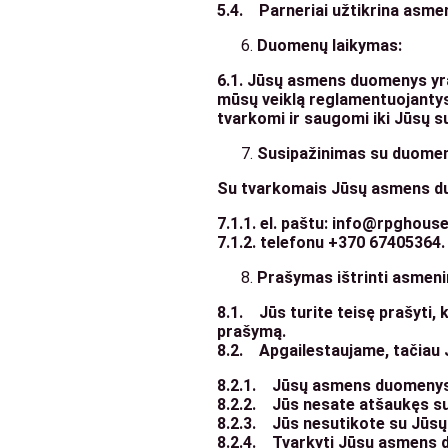
5.4. Parneriai užtikrina asm
Duomenų laikymas:
6.1. Jūsų asmens duomenys yra s
mūsų veiklą reglamentuojanty
tvarkomi ir saugomi iki Jūsų 
Susipažinimas su duomen
Su tvarkomais Jūsų asmens duo
7.1.1.
el. paštu: info@rpghouse.
7.1.2.
telefonu +370 67405364.
Prašymas ištrinti asmeni
8.1. Jūs turite teisę prašyti
prašymą.
8.2. Apgailestaujame, tačiau
8.2.1. Jūsų asmens duomenys yra
8.2.2. Jūs nesate atšaukęs s
8.2.3. Jūs nesutikote su Jūs
8.2.4. Tvarkyti Jūsų asmens du