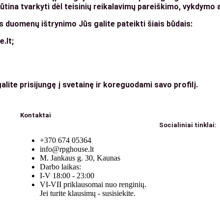
ina tvarkyti dėl teisinių reikalavimų pareiškimo, vykdymo 
duomenų ištrynimo Jūs galite pateikti šiais būdais:
.lt;
lite prisijungę į svetainę ir koreguodami savo profilį.
Kontaktai
Socialiniai tinklai:
+370 674 05364
info@rpghouse.lt
M. Jankaus g. 30, Kaunas
Darbo laikas:
I-V 18:00 - 23:00
VI-VII priklausomai nuo renginių.
Jei turite klausimų - susisiekite.