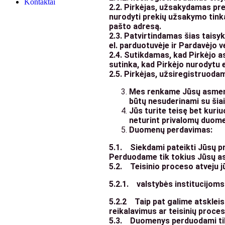
Kontaktai
2.2. Pirkėjas, užsakydamas pre
nurodyti prekių užsakymo tink
pašto adresą.
2.3. Patvirtindamas šias taisy
el. parduotuvėje ir Pardavėjo ve
2.4. Sutikdamas, kad Pirkėjo a
sutinka, kad Pirkėjo nurodytu e
2.5. Pirkėjas, užsiregistruoda
Mes renkame Jūsų asmens 
būtų nesuderinami su šiais
Jūs turite teisę bet kur
neturint privalomų duome
Duomenų perdavimas:
5.1. Siekdami pateikti Jūsų p
Perduodame tik tokius Jūsų as
5.2. Teisinio proceso atveju 
5.2.1. valstybės institucijoms
5.2.2 Taip pat galime atskleist
reikalavimus ar teisinių proce
5.3. Duomenys perduodami tik