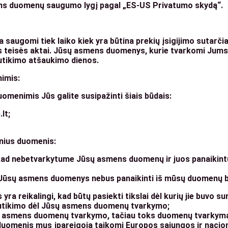
ens duomenų saugumo lygį pagal „ES-US Privatumo skydą“.
augomi tiek laiko kiek yra būtina prekių įsigijimo sutarčiai
s teisės aktai. Jūsų asmens duomenys, kurie tvarkomi Jum
sutikimo atšaukimo dienos.
imis:
menimis Jūs galite susipažinti šiais būdais:
lt;
nius duomenis:
, kad nebetvarkytume Jūsų asmens duomenų ir juos panaiki
 Jūsų asmens duomenys nebus panaikinti iš mūsų duomenų b
 reikalingi, kad būtų pasiekti tikslai dėl kurių jie buvo sur
utikimo dėl Jūsų asmens duomenų tvarkymo;
ų asmens duomenų tvarkymo, tačiau toks duomenų tvarkymas 
omenis mus įpareigoja taikomi Europos sąjungos ir nacional