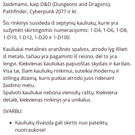
žaidimams, kaip D&D (Dungeons and Dragons),
Pathfinder, Cyberpunk 2077 ir kt.
Šis rinkinys susideda iš septynių kauliukų, kurie yra
sužymėti skirtingomis numeracijomis: 1-D4, 1-D6, 1-D8,
1-D10, 1-D12, 1-D20 ir 1-D100.
Kauliukai metalinės oranžinės spalvos, atrodo lyg išlieti
iš metalo, tačiau yra pagaminti iš resino, dėl to yra
lengvi. Kiekvienas kauliukas papuoštas skydais ir kardais.
Visa tai, šiam kauliukų rinkiniui, suteikia modernų ir
stilingą dizainą, kuris puikiai atrodo juos ridenant
žaidimo metu.
Spalvoti kauliukai nebūna vienodų raštų. Kiekviena
detalė, kiekvienas rinkinys yra unikalus.
SVARBU:
Kauliukų išvaizda gali skirtis nuo pateiktų
nuotraukose!