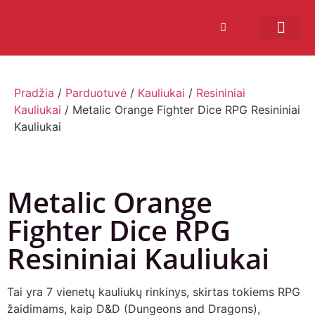
Bendruomenės sistema
Verslui ir vakarė
Comic Con Baltics
Pradžia
/
Parduotuvė
/
Kauliukai
/
Resininiai
Kauliukai
/ Metalic Orange Fighter Dice RPG Resininiai
Kauliukai
Metalic Orange
Fighter Dice RPG
Resininiai Kauliukai
Tai yra 7 vienetų kauliukų rinkinys, skirtas tokiems RPG
žaidimams, kaip D&D (Dungeons and Dragons),