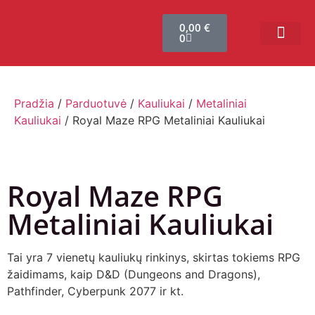
0,00
€
0
Bendruomenės sistema
Verslui ir vakarė
Comic Con Baltics
Pradžia
/
Parduotuvė
/
Kauliukai
/
Metaliniai
Kauliukai
/ Royal Maze RPG Metaliniai Kauliukai
Royal Maze RPG
Metaliniai Kauliukai
Tai yra 7 vienetų kauliukų rinkinys, skirtas tokiems RPG
žaidimams, kaip D&D (Dungeons and Dragons),
Pathfinder, Cyberpunk 2077 ir kt.