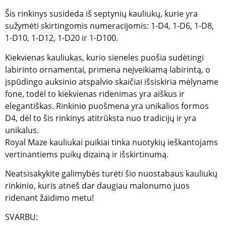
Šis rinkinys susideda iš septynių kauliukų, kurie yra
sužymėti skirtingomis numeracijomis: 1-D4, 1-D6, 1-D8,
1-D10, 1-D12, 1-D20 ir 1-D100.
Kiekvienas kauliukas, kurio sieneles puošia sudėtingi
labirinto ornamentai, primena neįveikiamą labirintą, o
įspūdingo auksinio atspalvio skaičiai išsiskiria mėlyname
fone, todėl to kiekvienas ridenimas yra aiškus ir
elegantiškas. Rinkinio puošmena yra unikalios formos
D4, dėl to šis rinkinys atitrūksta nuo tradicijų ir yra
unikalus.
Royal Maze kauliukai puikiai tinka nuotykių ieškantojams
vertinantiems puikų dizainą ir išskirtinumą.
Neatsisakykite galimybės turėti šio nuostabaus kauliukų
rinkinio, kuris atneš dar daugiau malonumo juos
ridenant žaidimo metu!
SVARBU: