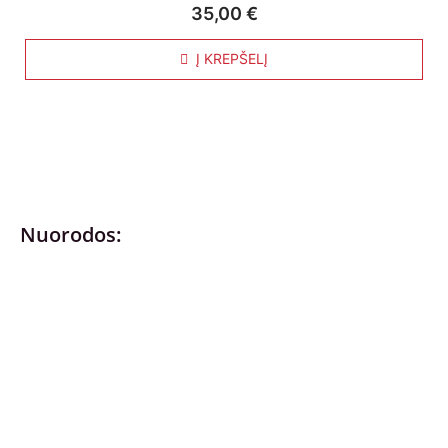
35,00
€
Į KREPŠELĮ
Nuorodos:
Privatumo politika
Pirkimo – pardavimo taisyklės
Prekių grąžinimas ir keitimas
Slapukai (Cookies)
Pristatymo sąlygos