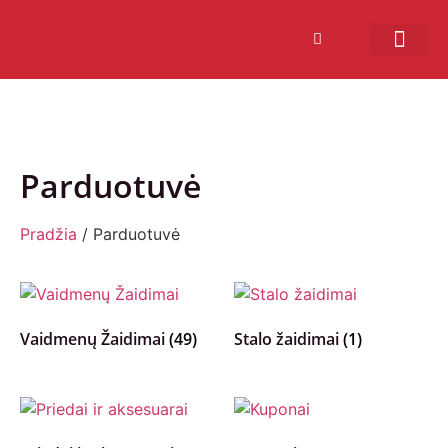
Bendruomenės sistema
Verslui ir vakarė
Comic Con Baltics
Parduotuvė
Pradžia
/ Parduotuvė
Vaidmenų Žaidimai
(49)
Stalo žaidimai
(1)