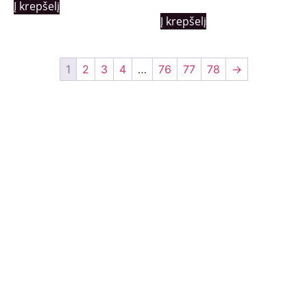
Į krepšelį
Į krepšelį
1
2
3
4
…
76
77
78
→
Nuorodos:
Privatumo politika
Pirkimo – pardavimo taisyklės
Prekių grąžinimas ir keitimas
Slapukai (Cookies)
Pristatymo sąlygos
Kontaktai