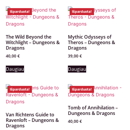
Išparduota!
Išparduota!
The Wild Beyond the
Mythic Odysseys of
Witchlight – Dungeons &
Theros – Dungeons &
Dragons
Dragons
40,00
€
39,00
€
Daugiau
Daugiau
Išparduota!
Išparduota!
Tomb of Annihilation –
Dungeons & Dragons
Van Richtens Guide to
Ravenloft – Dungeons &
40,00
€
Dragons