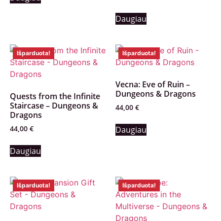
Daugiau
Išparduota!
Išparduota!
Vecna: Eve of Ruin –
Dungeons & Dragons
Quests from the Infinite
Staircase – Dungeons &
44,00
€
Dragons
44,00
€
Daugiau
Daugiau
Išparduota!
Išparduota!