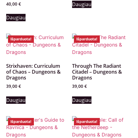
40,00
€
Daugiau
Daugiau
Išparduota!
Išparduota!
Strixhaven: Curriculum
Through The Radiant
of Chaos – Dungeons &
Citadel – Dungeons &
Dragons
Dragons
39,00
€
39,00
€
Daugiau
Daugiau
Išparduota!
Išparduota!