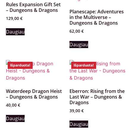
Rules Expansion Gift Set
– Dungeons & Dragons
Planescape: Adventures
in the Multiverse –
129,00
€
Dungeons & Dragons
62,00
€
Daugiau
Daugiau
Išparduota!
Išparduota!
Waterdeep Dragon Heist
Eberron: Rising from the
– Dungeons & Dragons
Last War – Dungeons &
Dragons
40,00
€
39,00
€
Daugiau
Daugiau