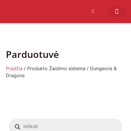
Bendruomenės sistema
Verslui ir vakarė
Comic Con Baltics
Parduotuvė
Pradžia
/ Produkto Žaidimo sistema / Dungeons &
Dragons