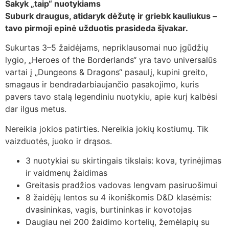
Sakyk „taip“ nuotykiams
Suburk draugus, atidaryk dėžutę ir griebk kauliukus –
tavo pirmoji epinė užduotis prasideda šįvakar.
Sukurtas 3–5 žaidėjams, nepriklausomai nuo įgūdžių
lygio, „Heroes of the Borderlands“ yra tavo universalūs
vartai į „Dungeons & Dragons“ pasaulį, kupini greito,
smagaus ir bendradarbiaujančio pasakojimo, kuris
pavers tavo stalą legendiniu nuotykiu, apie kurį kalbėsi
dar ilgus metus.
Nereikia jokios patirties. Nereikia jokių kostiumų. Tik
vaizduotės, juoko ir drąsos.
3 nuotykiai su skirtingais tikslais: kova, tyrinėjimas
ir vaidmenų žaidimas
Greitasis pradžios vadovas lengvam pasiruošimui
8 žaidėjų lentos su 4 ikoniškomis D&D klasėmis:
dvasininkas, vagis, burtininkas ir kovotojas
Daugiau nei 200 žaidimo kortelių, žemėlapių su