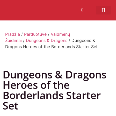
Bendruomenės sistema
Verslui ir vakarė
Comic Con Baltics
Pradžia
/
Parduotuvė
/
Vaidmenų
Žaidimai
/
Dungeons & Dragons
/ Dungeons &
Dragons Heroes of the Borderlands Starter Set
Dungeons & Dragons
Heroes of the
Borderlands Starter
Set