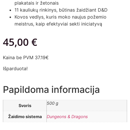
plakatais ir žetonais
11 kauliukų rinkinys, būtinas žaidžiant D&D
Kovos vedlys, kuris moko naujus požemio
meistrus, kaip efektyviai sekti iniciatyvą
45,00
€
Kaina be PVM 37.19€
Išparduota!
Papildoma informacija
500 g
Svoris
Žaidimo sistema
Dungeons & Dragons