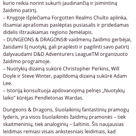
kurio reikia norint sukurti jaudinančią ir įsimintiną
žaidimo patirtį.
– Knygoje išplečiama Forgotten Realms Chulto aplinka,
išsamiai aprašomas paslėptas pusiasalis ir pridedamas
didelis ištraukiamas regiono žemėlapis.
– DUNGEONS & DRAGONS® vaidmenų žaidimo gerbėjai,
žaisdami šį nuotykį, gali praplėsti ir pagilinti savo patirtį
dalyvaudami D&D Adventurers LeagueTM organizuoto
žaidimo programoje.
– Nuotykių dizainą sukūrė Christopher Perkins, Will
Doyle ir Steve Winter, papildomą dizainą sukūrė Adam
Lee.
– Istoriją konsultuoja apdovanojimą pelnęs „Nuotykių
laiko” kūrėjas Pendletonas Wardas.
Dungeons & Dragons, šiuolaikinių fantastinių pramogų
lyderis, yra visos šiuolaikinės žaidimų pramonės – tiek
skaitmeninių, tiek analoginių – šaltinis. Šis naujausias
leidimas remiasi visais ankstesniais leidimais, kad