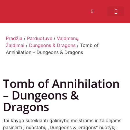
Bendruomenės sistema
Verslui ir vakarė
Comic Con Baltics
Pradžia
/
Parduotuvė
/
Vaidmenų
Žaidimai
/
Dungeons & Dragons
/ Tomb of
Annihilation – Dungeons & Dragons
Tomb of Annihilation
– Dungeons &
Dragons
Tai knyga suteikianti galimybę meistrams ir žaidėjams
pasinerti į nuostabų „Dungeons & Dragons” nuotykį!