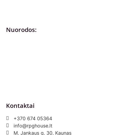
Nuorodos:
Privatumo politika
Pirkimo – pardavimo taisyklės
Prekių grąžinimas ir keitimas
Slapukai (Cookies)
Pristatymo sąlygos
Kontaktai
+370 674 05364
info@rpghouse.lt
M. Jankaus g. 30, Kaunas