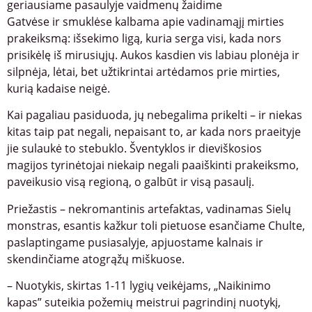
geriausiame pasaulyje vaidmenų žaidime
Gatvėse ir smuklėse kalbama apie vadinamąjį mirties
prakeiksmą: išsekimo ligą, kuria serga visi, kada nors
prisikėlę iš mirusiųjų. Aukos kasdien vis labiau plonėja ir
silpnėja, lėtai, bet užtikrintai artėdamos prie mirties,
kurią kadaise neigė.
Kai pagaliau pasiduoda, jų nebegalima prikelti – ir niekas
kitas taip pat negali, nepaisant to, ar kada nors praeityje
jie sulaukė to stebuklo. Šventyklos ir dieviškosios
magijos tyrinėtojai niekaip negali paaiškinti prakeiksmo,
paveikusio visą regioną, o galbūt ir visą pasaulį.
Priežastis – nekromantinis artefaktas, vadinamas Sielų
monstras, esantis kažkur toli pietuose esančiame Chulte,
paslaptingame pusiasalyje, apjuostame kalnais ir
skendinčiame atogrąžų miškuose.
– Nuotykis, skirtas 1-11 lygių veikėjams, „Naikinimo
kapas” suteikia požemių meistrui pagrindinį nuotykį,