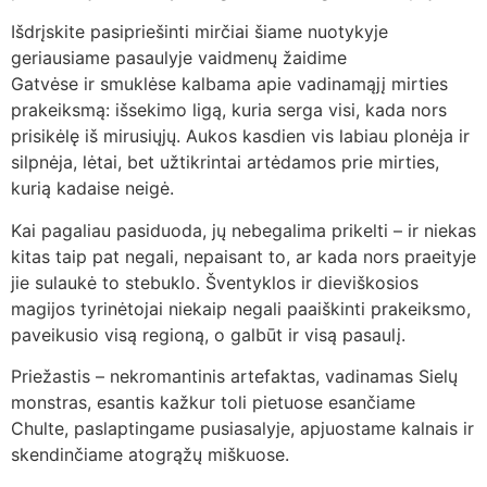
Išdrįskite pasipriešinti mirčiai šiame nuotykyje
geriausiame pasaulyje vaidmenų žaidime
Gatvėse ir smuklėse kalbama apie vadinamąjį mirties
prakeiksmą: išsekimo ligą, kuria serga visi, kada nors
prisikėlę iš mirusiųjų. Aukos kasdien vis labiau plonėja ir
silpnėja, lėtai, bet užtikrintai artėdamos prie mirties,
kurią kadaise neigė.
Kai pagaliau pasiduoda, jų nebegalima prikelti – ir niekas
kitas taip pat negali, nepaisant to, ar kada nors praeityje
jie sulaukė to stebuklo. Šventyklos ir dieviškosios
magijos tyrinėtojai niekaip negali paaiškinti prakeiksmo,
paveikusio visą regioną, o galbūt ir visą pasaulį.
Priežastis – nekromantinis artefaktas, vadinamas Sielų
monstras, esantis kažkur toli pietuose esančiame
Chulte, paslaptingame pusiasalyje, apjuostame kalnais ir
skendinčiame atogrąžų miškuose.