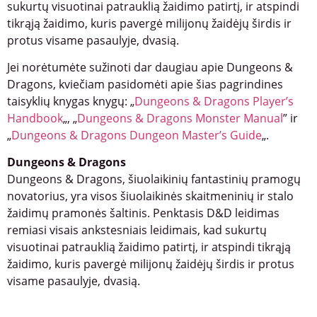
sukurtų visuotinai patrauklią žaidimo patirtį, ir atspindi
tikrąją žaidimo, kuris pavergė milijonų žaidėjų širdis ir
protus visame pasaulyje, dvasią.
Jei norėtumėte sužinoti dar daugiau apie Dungeons &
Dragons, kviečiam pasidomėti apie šias pagrindines
taisyklių knygas knygų: „
Dungeons & Dragons Player’s
Handbook
„, „
Dungeons & Dragons Monster Manual
” ir
„
Dungeons & Dragons Dungeon Master’s Guide
„.
Dungeons & Dragons
Dungeons & Dragons, šiuolaikinių fantastinių pramogų
novatorius, yra visos šiuolaikinės skaitmeninių ir stalo
žaidimų pramonės šaltinis. Penktasis D&D leidimas
remiasi visais ankstesniais leidimais, kad sukurtų
visuotinai patrauklią žaidimo patirtį, ir atspindi tikrąją
žaidimo, kuris pavergė milijonų žaidėjų širdis ir protus
visame pasaulyje, dvasią.