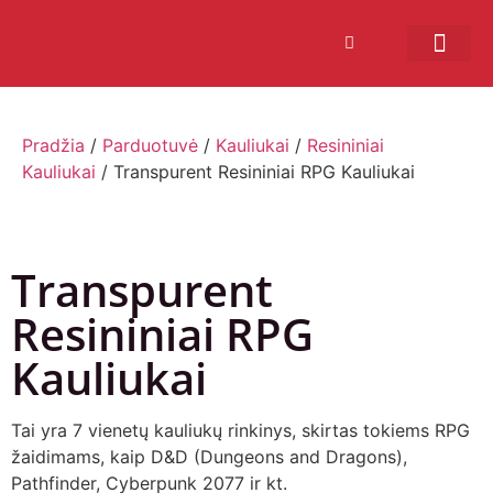
Bendruomenės sistema
Verslui ir vakarė
Comic Con Baltics
Pradžia
/
Parduotuvė
/
Kauliukai
/
Resininiai
Kauliukai
/ Transpurent Resininiai RPG Kauliukai
Transpurent
Resininiai RPG
Kauliukai
Tai yra 7 vienetų kauliukų rinkinys, skirtas tokiems RPG
žaidimams, kaip D&D (Dungeons and Dragons),
Pathfinder, Cyberpunk 2077 ir kt.