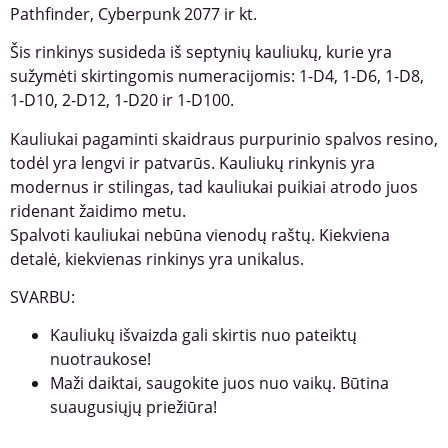
Pathfinder, Cyberpunk 2077 ir kt.
Šis rinkinys susideda iš septynių kauliukų, kurie yra
sužymėti skirtingomis numeracijomis: 1-D4, 1-D6, 1-D8,
1-D10, 2-D12, 1-D20 ir 1-D100.
Kauliukai pagaminti skaidraus purpurinio spalvos resino,
todėl yra lengvi ir patvarūs. Kauliukų rinkynis yra
modernus ir stilingas, tad kauliukai puikiai atrodo juos
ridenant žaidimo metu.
Spalvoti kauliukai nebūna vienodų raštų. Kiekviena
detalė, kiekvienas rinkinys yra unikalus.
SVARBU:
Kauliukų išvaizda gali skirtis nuo pateiktų
nuotraukose!
Maži daiktai, saugokite juos nuo vaikų. Būtina
suaugusiųjų priežiūra!