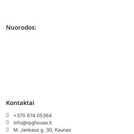
Nuorodos:
Privatumo politika
Pirkimo – pardavimo taisyklės
Prekių grąžinimas ir keitimas
Slapukai (Cookies)
Pristatymo sąlygos
Kontaktai
+370 674 05364
info@rpghouse.lt
M. Jankaus g. 30, Kaunas