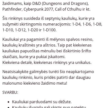
žaidimams, kaip D&D (Dungeons and Dragons),
Pathfinder, Cyberpunk 2077, Call of Cthulhu ir kt.
Šis rinkinys susideda iš septynių kauliukų, kurie yra
sužymėti skirtingomis numeracijomis: 1-D4, 1-D6, 1-D8,
1-D10, 1-D12, 1-D20 ir 1-D100.
Kauliukai yra pagaminti iš mėlynos spalvos resino,
kauliukų kraštinės yra aštrios. Taip pat kiekvienas
kauliukas papuoštas mėnuliu bei išskirtinio šrifto
skaičiais, kurie yra pukiai įskaitomi.
Kiekviena detalė, kiekvienas rinkinys yra unikalus.
Neatsisakykite galimybės turėti šio neapkartojamo
kauliukų rinkinio, kuris pridės patirti dar daugiau
malonumo kiekvieno žaidimo metu!
SVARBU:
Kauliukai parduodami su dėžute.
Kauliukų išvaizda gali skirtis nuo pateiktų