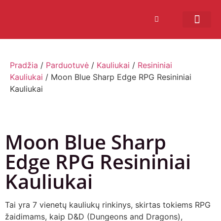
Bendruomenės sistema
Verslui ir vakarė
Comic Con Baltics
Pradžia
/
Parduotuvė
/
Kauliukai
/
Resininiai
Kauliukai
/ Moon Blue Sharp Edge RPG Resininiai
Kauliukai
Moon Blue Sharp
Edge RPG Resininiai
Kauliukai
Tai yra 7 vienetų kauliukų rinkinys, skirtas tokiems RPG
žaidimams, kaip D&D (Dungeons and Dragons),