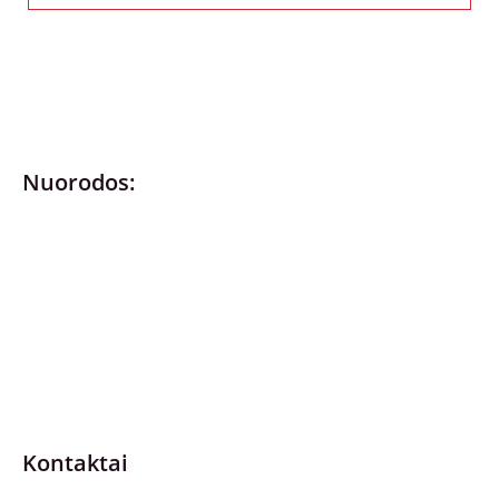
Nuorodos:
Privatumo politika
Pirkimo – pardavimo taisyklės
Prekių grąžinimas ir keitimas
Slapukai (Cookies)
Pristatymo sąlygos
Kontaktai