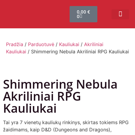
0,00
€
0
Bendruomenės sistema
Verslui ir vakarė
Comic Con Baltics
Pradžia
/
Parduotuvė
/
Kauliukai
/
Akriliniai
Kauliukai
/ Shimmering Nebula Akriliniai RPG Kauliukai
Shimmering Nebula
Akriliniai RPG
Kauliukai
Tai yra 7 vienetų kauliukų rinkinys, skirtas tokiems RPG
žaidimams, kaip D&D (Dungeons and Dragons),