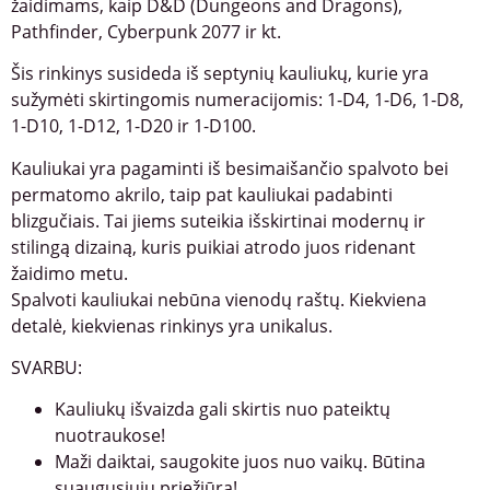
žaidimams, kaip D&D (Dungeons and Dragons),
Pathfinder, Cyberpunk 2077 ir kt.
Šis rinkinys susideda iš septynių kauliukų, kurie yra
sužymėti skirtingomis numeracijomis: 1-D4, 1-D6, 1-D8,
1-D10, 1-D12, 1-D20 ir 1-D100.
Kauliukai yra pagaminti iš besimaišančio spalvoto bei
permatomo akrilo, taip pat kauliukai padabinti
blizgučiais. Tai jiems suteikia išskirtinai modernų ir
stilingą dizainą, kuris puikiai atrodo juos ridenant
žaidimo metu.
Spalvoti kauliukai nebūna vienodų raštų. Kiekviena
detalė, kiekvienas rinkinys yra unikalus.
SVARBU:
Kauliukų išvaizda gali skirtis nuo pateiktų
nuotraukose!
Maži daiktai, saugokite juos nuo vaikų. Būtina
suaugusiųjų priežiūra!