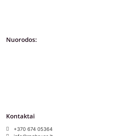
Nuorodos:
Privatumo politika
Pirkimo – pardavimo taisyklės
Prekių grąžinimas ir keitimas
Slapukai (Cookies)
Pristatymo sąlygos
Kontaktai
+370 674 05364