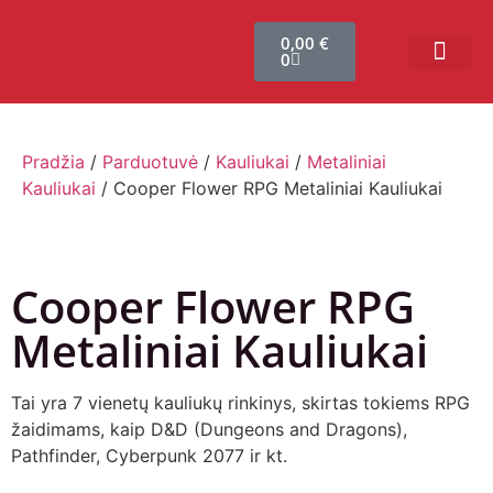
0,00
€
0
Bendruomenės sistema
Verslui ir vakarė
Comic Con Baltics
Pradžia
/
Parduotuvė
/
Kauliukai
/
Metaliniai
Kauliukai
/ Cooper Flower RPG Metaliniai Kauliukai
Cooper Flower RPG
Metaliniai Kauliukai
Tai yra 7 vienetų kauliukų rinkinys, skirtas tokiems RPG
žaidimams, kaip D&D (Dungeons and Dragons),
Pathfinder, Cyberpunk 2077 ir kt.