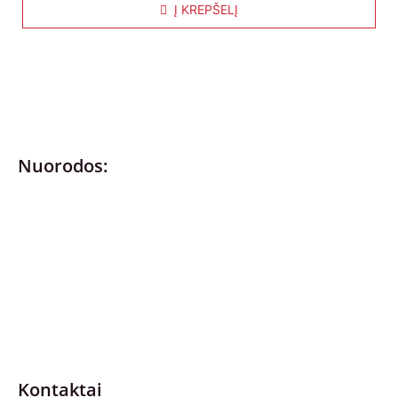
Į KREPŠELĮ
Nuorodos:
Privatumo politika
Pirkimo – pardavimo taisyklės
Prekių grąžinimas ir keitimas
Slapukai (Cookies)
Pristatymo sąlygos
Kontaktai