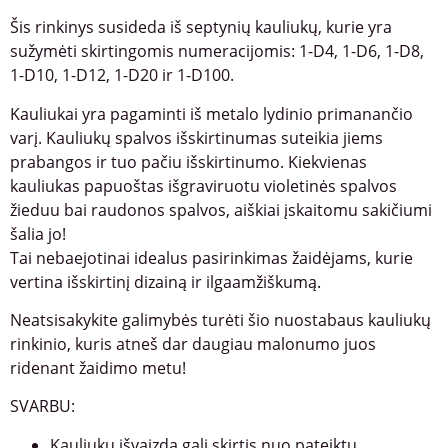
Šis rinkinys susideda iš septynių kauliukų, kurie yra
sužymėti skirtingomis numeracijomis: 1-D4, 1-D6, 1-D8,
1-D10, 1-D12, 1-D20 ir 1-D100.
Kauliukai yra pagaminti iš metalo lydinio primanančio
varį. Kauliukų spalvos išskirtinumas suteikia jiems
prabangos ir tuo pačiu išskirtinumo. Kiekvienas
kauliukas papuoštas išgraviruotu violetinės spalvos
žieduu bai raudonos spalvos, aiškiai įskaitomu sakičiumi
šalia jo!
Tai nebaejotinai idealus pasirinkimas žaidėjams, kurie
vertina išskirtinį dizainą ir ilgaamžiškumą.
Neatsisakykite galimybės turėti šio nuostabaus kauliukų
rinkinio, kuris atneš dar daugiau malonumo juos
ridenant žaidimo metu!
SVARBU:
Kauliukų išvaizda gali skirtis nuo pateiktų