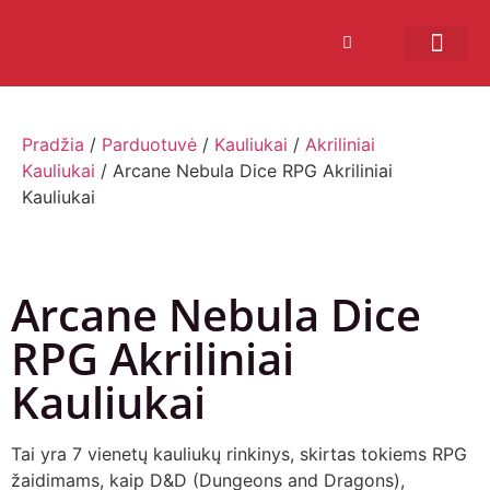
Bendruomenės sistema
Verslui ir vakarė
Comic Con Baltics
Pradžia
/
Parduotuvė
/
Kauliukai
/
Akriliniai
Kauliukai
/ Arcane Nebula Dice RPG Akriliniai
Kauliukai
Arcane Nebula Dice
RPG Akriliniai
Kauliukai
Tai yra 7 vienetų kauliukų rinkinys, skirtas tokiems RPG
žaidimams, kaip D&D (Dungeons and Dragons),