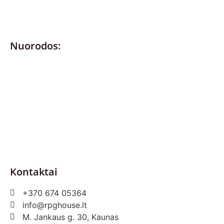
Nuorodos:
Privatumo politika
Pirkimo – pardavimo taisyklės
Prekių grąžinimas ir keitimas
Slapukai (Cookies)
Pristatymo sąlygos
Kontaktai
+370 674 05364
info@rpghouse.lt
M. Jankaus g. 30, Kaunas