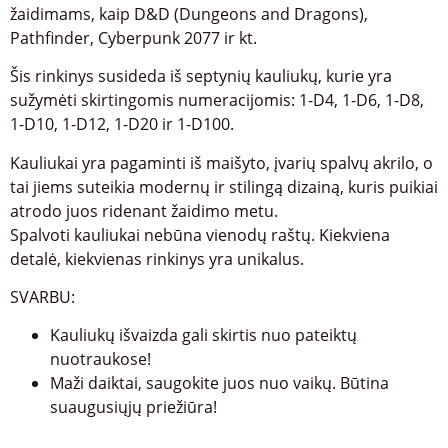
žaidimams, kaip D&D (Dungeons and Dragons),
Pathfinder, Cyberpunk 2077 ir kt.
Šis rinkinys susideda iš septynių kauliukų, kurie yra
sužymėti skirtingomis numeracijomis: 1-D4, 1-D6, 1-D8,
1-D10, 1-D12, 1-D20 ir 1-D100.
Kauliukai yra pagaminti iš maišyto, įvarių spalvų akrilo, o
tai jiems suteikia modernų ir stilingą dizainą, kuris puikiai
atrodo juos ridenant žaidimo metu.
Spalvoti kauliukai nebūna vienodų raštų. Kiekviena
detalė, kiekvienas rinkinys yra unikalus.
SVARBU:
Kauliukų išvaizda gali skirtis nuo pateiktų
nuotraukose!
Maži daiktai, saugokite juos nuo vaikų. Būtina
suaugusiųjų priežiūra!