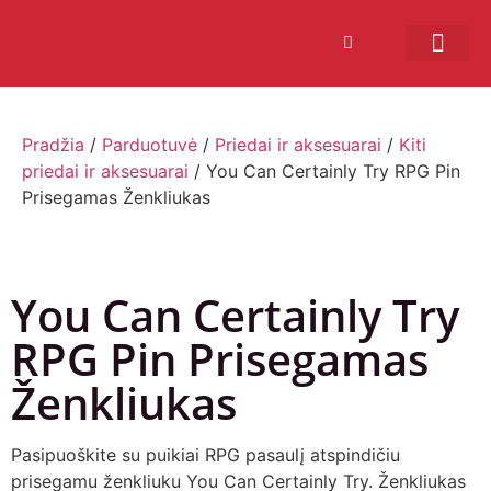
Bendruomenės sistema
Verslui ir vakarė
Comic Con Baltics
Pradžia
/
Parduotuvė
/
Priedai ir aksesuarai
/
Kiti
priedai ir aksesuarai
/ You Can Certainly Try RPG Pin
Prisegamas Ženkliukas
You Can Certainly Try
RPG Pin Prisegamas
Ženkliukas
Pasipuoškite su puikiai RPG pasaulį atspindičiu
prisegamu ženkliuku You Can Certainly Try. Ženkliukas