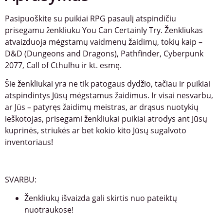
Pasipuoškite su puikiai RPG pasaulį atspindičiu
prisegamu ženkliuku You Can Certainly Try. Ženkliukas
atvaizduoja mėgstamų vaidmenų žaidimų, tokių kaip –
D&D (Dungeons and Dragons), Pathfinder, Cyberpunk
2077, Call of Cthulhu ir kt. esmę.
Šie ženkliukai yra ne tik patogaus dydžio, tačiau ir puikiai
atspindintys Jūsų mėgstamus žaidimus. Ir visai nesvarbu,
ar Jūs – patyręs žaidimų meistras, ar drąsus nuotykių
ieškotojas, prisegami ženkliukai puikiai atrodys ant Jūsų
kuprinės, striukės ar bet kokio kito Jūsų sugalvoto
inventoriaus!
SVARBU:
Ženkliukų išvaizda gali skirtis nuo pateiktų
nuotraukose!