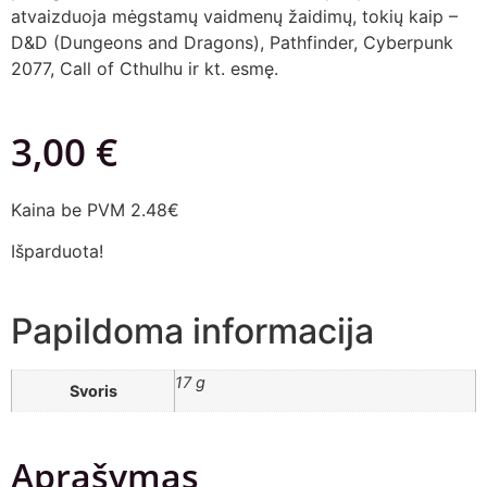
atvaizduoja mėgstamų vaidmenų žaidimų, tokių kaip –
D&D (Dungeons and Dragons), Pathfinder, Cyberpunk
2077, Call of Cthulhu ir kt. esmę.
3,00
€
Kaina be PVM 2.48€
Išparduota!
Papildoma informacija
17 g
Svoris
Aprašymas