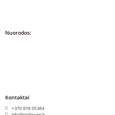
Nuorodos:
Privatumo politika
Pirkimo – pardavimo taisyklės
Prekių grąžinimas ir keitimas
Slapukai (Cookies)
Pristatymo sąlygos
Kontaktai
+370 674 05364
info@rpghouse.lt