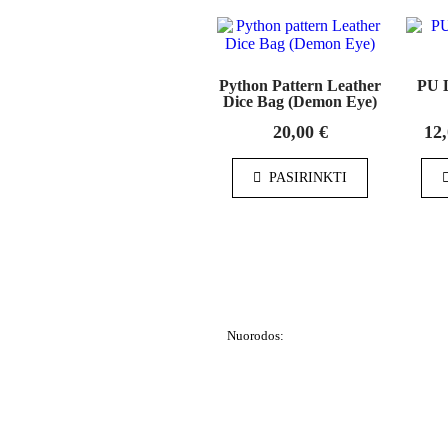
Python Pattern Leather
PU L
Dice Bag (Demon Eye)
20,00
€
12
PASIRINKTI
Nuorodos:
Privatumo politika
Pirkimo – pardavimo taisyklės