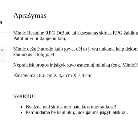
Aprašymas
a
Mimic Resininė RPG Dėžutė tai aksesuaras skirtas RPG žaidim
Pathfinder ir daugeliu kitų.
Mimic dežutė atrodo kaip gyva, dėl to ji yra tinkama kaip dekorac
 ×
kauliukus it lobį joje!
Nepraleisk progos ir įsigyk savo asmeninį mimiką (eng. Mimic)
Išmatavimai: 8,6 cm X 4,2 cm X 7,4 cm
SVARBU!
Išvaizda gali skirtis nuo pateiktos nuotraukose!
Parduodama be kauliukų, juos galima įsigyti atskirai.