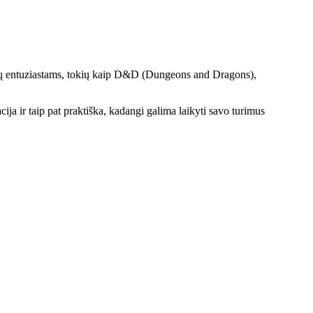
ų entuziastams, tokių kaip D&D (Dungeons and Dragons),
ija ir taip pat praktiška, kadangi galima laikyti savo turimus
!