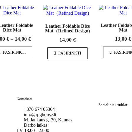
eather Foldable
Leather Foldab
Leather Foldable Dice
Dice Mat
Mat
Mat（Refined Design)
,00
€
–
14,00
€
13,00
€
14,00
€
PASIRINKTI
PASIRIN
PASIRINKTI
Kontaktai
Socialiniai tinklai:
+370 674 05364
info@rpghouse.lt
M. Jankaus g. 30, Kaunas
Darbo laikas:
I-V 18:00 - 23:00