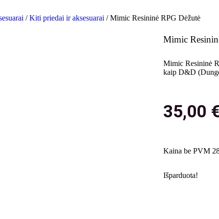
ksesuarai
/
Kiti priedai ir aksesuarai
/ Mimic Resininė RPG Dėžutė
Mimic Resini
Mimic Resininė RP
kaip D&D (Dungeon
35,00
Kaina be PVM 28
Išparduota!