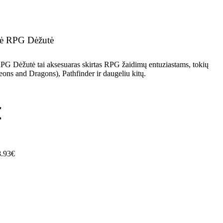
nė RPG Dėžutė
G Dėžutė tai aksesuaras skirtas RPG žaidimų entuziastams, tokių
s and Dragons), Pathfinder ir daugeliu kitų.
€
.93€