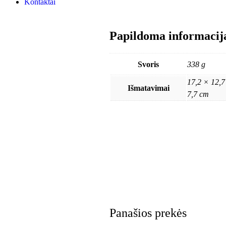
Kontaktai
Papildoma informacij
Svoris
338 g
17,2 × 12,7
Išmatavimai
7,7 cm
Panašios prekės