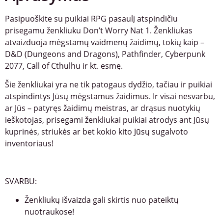
Pasipuoškite su puikiai RPG pasaulį atspindičiu
prisegamu ženkliuku Don’t Worry Nat 1. Ženkliukas
atvaizduoja mėgstamų vaidmenų žaidimų, tokių kaip –
D&D (Dungeons and Dragons), Pathfinder, Cyberpunk
2077, Call of Cthulhu ir kt. esmę.
Šie ženkliukai yra ne tik patogaus dydžio, tačiau ir puikiai
atspindintys Jūsų mėgstamus žaidimus. Ir visai nesvarbu,
ar Jūs – patyręs žaidimų meistras, ar drąsus nuotykių
ieškotojas, prisegami ženkliukai puikiai atrodys ant Jūsų
kuprinės, striukės ar bet kokio kito Jūsų sugalvoto
inventoriaus!
SVARBU:
Ženkliukų išvaizda gali skirtis nuo pateiktų
nuotraukose!