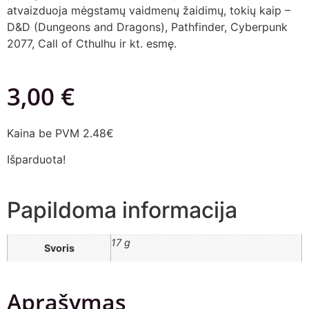
atvaizduoja mėgstamų vaidmenų žaidimų, tokių kaip –
D&D (Dungeons and Dragons), Pathfinder, Cyberpunk
2077, Call of Cthulhu ir kt. esmę.
3,00
€
Kaina be PVM 2.48€
Išparduota!
Papildoma informacija
17 g
Svoris
Aprašymas