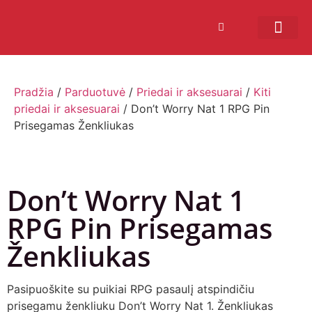
Bendruomenės sistema
Verslui ir vakarė
Comic Con Baltics
Pradžia
/
Parduotuvė
/
Priedai ir aksesuarai
/
Kiti
priedai ir aksesuarai
/ Don’t Worry Nat 1 RPG Pin
Prisegamas Ženkliukas
Don’t Worry Nat 1
RPG Pin Prisegamas
Ženkliukas
Pasipuoškite su puikiai RPG pasaulį atspindičiu
prisegamu ženkliuku Don’t Worry Nat 1. Ženkliukas