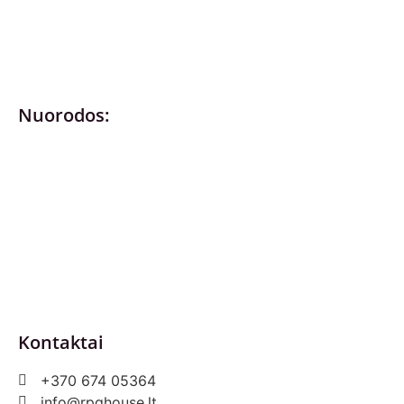
Nuorodos:
Privatumo politika
Pirkimo – pardavimo taisyklės
Prekių grąžinimas ir keitimas
Slapukai (Cookies)
Pristatymo sąlygos
Kontaktai
+370 674 05364
info@rpghouse.lt