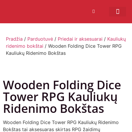
Bendruomenės sistema
Verslui ir vakarė
Comic Con Baltics
Pradžia
/
Parduotuvė
/
Priedai ir aksesuarai
/
Kauliukų
ridenimo bokštai
/ Wooden Folding Dice Tower RPG
Kauliukų Ridenimo Bokštas
Wooden Folding Dice
Tower RPG Kauliukų
Ridenimo Bokštas
Wooden Folding Dice Tower RPG Kauliukų Ridenimo
Bokštas tai aksesuaras skirtas RPG žaidimų