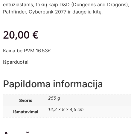
entuziastams, tokių kaip D&D (Dungeons and Dragons),
Pathfinder, Cyberpunk 2077 ir daugeliu kitų.
20,00
€
Kaina be PVM 16.53€
Išparduota!
Papildoma informacija
255 g
Svoris
14,2 × 8 × 4,5 cm
Išmatavimai