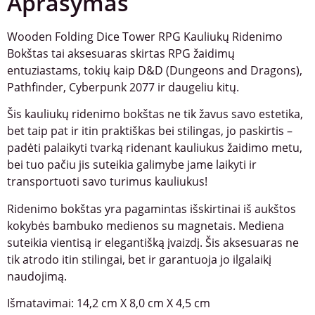
Aprašymas
Wooden Folding Dice Tower RPG Kauliukų Ridenimo
Bokštas tai aksesuaras skirtas RPG žaidimų
entuziastams, tokių kaip D&D (Dungeons and Dragons),
Pathfinder, Cyberpunk 2077 ir daugeliu kitų.
Šis kauliukų ridenimo bokštas ne tik žavus savo estetika,
bet taip pat ir itin praktiškas bei stilingas, jo paskirtis –
padėti palaikyti tvarką ridenant kauliukus žaidimo metu,
bei tuo pačiu jis suteikia galimybe jame laikyti ir
transportuoti savo turimus kauliukus!
Ridenimo bokštas yra pagamintas išskirtinai iš aukštos
kokybės bambuko medienos su magnetais. Mediena
suteikia vientisą ir elegantišką įvaizdį. Šis aksesuaras ne
tik atrodo itin stilingai, bet ir garantuoja jo ilgalaikį
naudojimą.
Išmatavimai: 14,2 cm X 8,0 cm X 4,5 cm