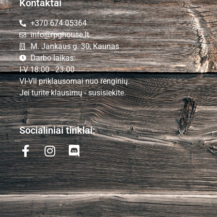
Kontaktai
+370 674 05364
info@rpghouse.lt
M. Jankaus g. 30, Kaunas
Darbo laikas:
I-V 18:00 - 23:00
VI-VII priklausomai nuo renginių.
Jei turite klausimų - susisiekite.
Socialiniai tinklai: