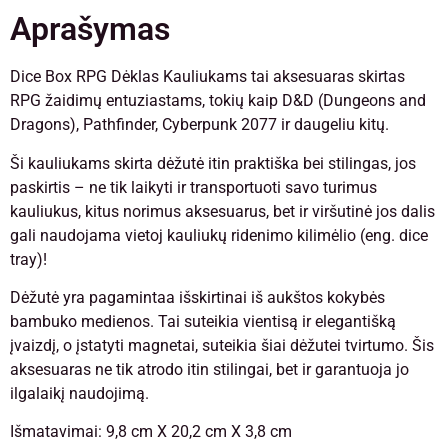
Aprašymas
Dice Box RPG Dėklas Kauliukams tai aksesuaras skirtas
RPG žaidimų entuziastams, tokių kaip D&D (Dungeons and
Dragons), Pathfinder, Cyberpunk 2077 ir daugeliu kitų.
Ši kauliukams skirta dėžutė itin praktiška bei stilingas, jos
paskirtis – ne tik laikyti ir transportuoti savo turimus
kauliukus, kitus norimus aksesuarus, bet ir viršutinė jos dalis
gali naudojama vietoj kauliukų ridenimo kilimėlio (eng. dice
tray)!
Dėžutė yra pagamintaa išskirtinai iš aukštos kokybės
bambuko medienos. Tai suteikia vientisą ir elegantišką
įvaizdį, o įstatyti magnetai, suteikia šiai dėžutei tvirtumo. Šis
aksesuaras ne tik atrodo itin stilingai, bet ir garantuoja jo
ilgalaikį naudojimą.
Išmatavimai: 9,8 cm X 20,2 cm X 3,8 cm