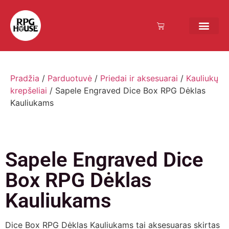
Bendruomenės sistema
Verslui ir vakarėl
Comic Con Baltics
Pradžia
/
Parduotuvė
/
Priedai ir aksesuarai
/
Kauliukų
krepšeliai
/ Sapele Engraved Dice Box RPG Dėklas
Kauliukams
Sapele Engraved Dice
Box RPG Dėklas
Kauliukams
Dice Box RPG Dėklas Kauliukams tai aksesuaras skirtas