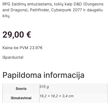
RPG žaidimų entuziastams, tokių kaip D&D (Dungeons
and Dragons), Pathfinder, Cyberpunk 2077 ir daugeliu
kitų.
29,00
€
Kaina be PVM 23.97€
Išparduota!
Papildoma informacija
515 g
Svoris
19,2 × 19,2 × 3,4 cm
Išmatavimai