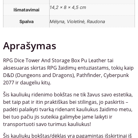
14,2 × 8 × 4,5 cm
Išmatavimai
Spalva
Mėlyna, Violetinė, Raudona
Aprašymas
RPG Dice Tower And Storage Box Pu Leather tai
aksesuaras skirtas RPG žaidimų entuziastams, tokių kaip
D&D (Dungeons and Dragons), Pathfinder, Cyberpunk
2077 ir daugeliu kitų.
Šis kauliukų ridenimo bokštas ne tik žavus savo estetika,
bet taip pat ir itin praktiškas bei stilingas, jo paskirtis –
padėti palaikyti tvarką ridenant kauliukus žaidimo metu,
bei tuo pačiu jis suteikia galimybe jame laikyti ir
transportuoti savo turimus kauliukus!
Šis kauliukų bokštas/dėklas yra pagamintas išskirtinai iš