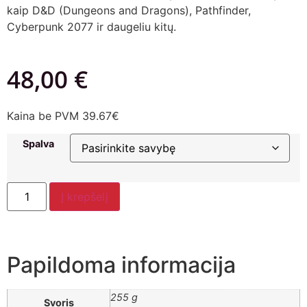
kaip D&D (Dungeons and Dragons), Pathfinder,
Cyberpunk 2077 ir daugeliu kitų.
48,00
€
Kaina be PVM 39.67€
Spalva
Į krepšelį
Papildoma informacija
255 g
Svoris