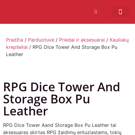
Bendruomenės sistema
Verslui ir vakarė
Comic Con Baltics
Pradžia
/
Parduotuvė
/
Priedai ir aksesuarai
/
Kauliukų
krepšeliai
/ RPG Dice Tower And Storage Box Pu
Leather
RPG Dice Tower And
Storage Box Pu
Leather
RPG Dice Tower Aand Storage Box Pu Leather tai
aksesuaras skirtas RPG žaidimų entuziastams, tokių