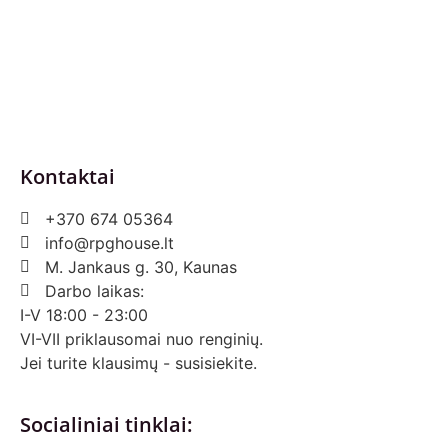
Pirkimo – pardavimo taisyklės
Prekių grąžinimas ir keitimas
Slapukai (Cookies)
Pristatymo sąlygos
Kontaktai
+370 674 05364
info@rpghouse.lt
M. Jankaus g. 30, Kaunas
Darbo laikas:
I-V 18:00 - 23:00
VI-VII priklausomai nuo renginių.
Jei turite klausimų - susisiekite.
Socialiniai tinklai: