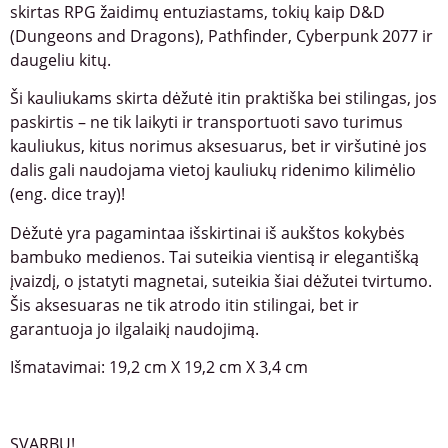
skirtas RPG žaidimų entuziastams, tokių kaip D&D
(Dungeons and Dragons), Pathfinder, Cyberpunk 2077 ir
daugeliu kitų.
Ši kauliukams skirta dėžutė itin praktiška bei stilingas, jos
paskirtis – ne tik laikyti ir transportuoti savo turimus
kauliukus, kitus norimus aksesuarus, bet ir viršutinė jos
dalis gali naudojama vietoj kauliukų ridenimo kilimėlio
(eng. dice tray)!
Dėžutė yra pagamintaa išskirtinai iš aukštos kokybės
bambuko medienos. Tai suteikia vientisą ir elegantišką
įvaizdį, o įstatyti magnetai, suteikia šiai dėžutei tvirtumo.
Šis aksesuaras ne tik atrodo itin stilingai, bet ir
garantuoja jo ilgalaikį naudojimą.
Išmatavimai: 19,2 cm X 19,2 cm X 3,4 cm
SVARBU!