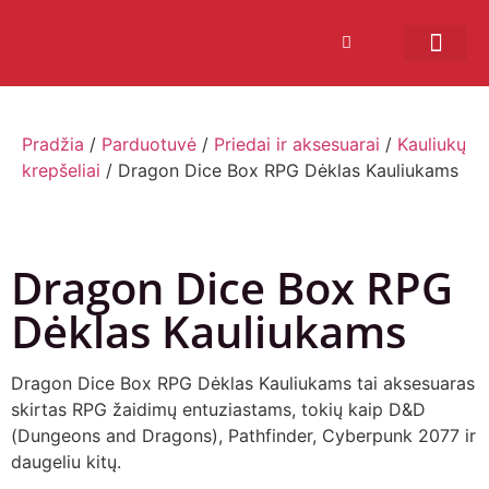
Bendruomenės sistema
Verslui ir vakarė
Comic Con Baltics
Pradžia
/
Parduotuvė
/
Priedai ir aksesuarai
/
Kauliukų
krepšeliai
/ Dragon Dice Box RPG Dėklas Kauliukams
Dragon Dice Box RPG
Dėklas Kauliukams
Dragon Dice Box RPG Dėklas Kauliukams tai aksesuaras
skirtas RPG žaidimų entuziastams, tokių kaip D&D
(Dungeons and Dragons), Pathfinder, Cyberpunk 2077 ir
daugeliu kitų.