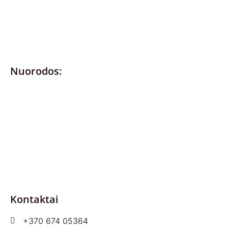
Nuorodos:
Privatumo politika
Pirkimo – pardavimo taisyklės
Prekių grąžinimas ir keitimas
Slapukai (Cookies)
Pristatymo sąlygos
Kontaktai
+370 674 05364