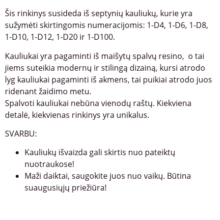
Šis rinkinys susideda iš septynių kauliukų, kurie yra
sužymėti skirtingomis numeracijomis: 1-D4, 1-D6, 1-D8,
1-D10, 1-D12, 1-D20 ir 1-D100.
Kauliukai yra pagaminti iš maišytų spalvų resino, o tai
jiems suteikia modernų ir stilingą dizainą, kursi atrodo
lyg kauliukai pagaminti iš akmens, tai puikiai atrodo juos
ridenant žaidimo metu.
Spalvoti kauliukai nebūna vienodų raštų. Kiekviena
detalė, kiekvienas rinkinys yra unikalus.
SVARBU:
Kauliukų išvaizda gali skirtis nuo pateiktų
nuotraukose!
Maži daiktai, saugokite juos nuo vaikų. Būtina
suaugusiųjų priežiūra!