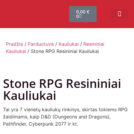
0,00
€
0
Bendruomenės sistema
Verslui ir vakarė
Comic Con Baltics
Pradžia
/
Parduotuvė
/
Kauliukai
/
Resininiai
Kauliukai
/ Stone RPG Resininiai Kauliukai
Stone RPG Resininiai
Kauliukai
Tai yra 7 vienetų kauliukų rinkinys, skirtas tokiems RPG
žaidimams, kaip D&D (Dungeons and Dragons),
Pathfinder, Cyberpunk 2077 ir kt.