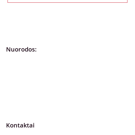
Nuorodos:
Privatumo politika
Pirkimo – pardavimo taisyklės
Prekių grąžinimas ir keitimas
Slapukai (Cookies)
Pristatymo sąlygos
Kontaktai