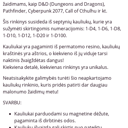
žaidimams, kaip D&D (Dungeons and Dragons),
Pathfinder, Cyberpunk 2077, Call of Cthulhu ir kt.
Šis rinkinys susideda iš septynių kauliukų, kurie yra
sužymėti skirtingomis numeracijomis: 1-D4, 1-D6, 1-D8,
1-D10, 1-D12, 1-D20 ir 1-D100.
Kauliukai yra pagaminti iš permatomo resino, kauliukų
kraštinės yra aštrios, o kiekvieno iš jų viduje tarsi
naktinis žvaigždėtas dangus!
Kiekviena detalė, kiekvienas rinkinys yra unikalus.
Neatsisakykite galimybės turėti šio neapkartojamo
kauliukų rinkinio, kuris pridės patirti dar daugiau
malonumo žaidimų metu!
SVARBU:
Kauliukai parduodami su magnetine dėžute,
pagaminta iš dirbtinės odos.
Kauliukų išvaizda gali skirtis nuo pateiktų