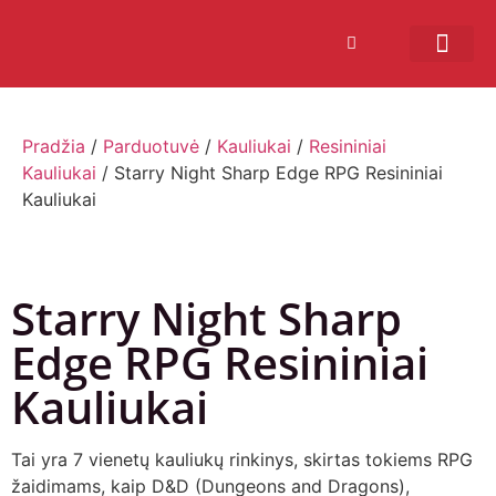
Bendruomenės sistema
Verslui ir vakarė
Comic Con Baltics
Pradžia
/
Parduotuvė
/
Kauliukai
/
Resininiai
Kauliukai
/ Starry Night Sharp Edge RPG Resininiai
Kauliukai
Starry Night Sharp
Edge RPG Resininiai
Kauliukai
Tai yra 7 vienetų kauliukų rinkinys, skirtas tokiems RPG
žaidimams, kaip D&D (Dungeons and Dragons),