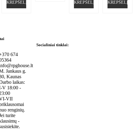
KREPŠELĮ
KREPŠELĮ
KREPŠELĮ
tai
Socialiniai tinklai:
+370 674
05364
info@rpghouse.lt
M. Jankaus g.
30, Kaunas
Darbo laikas:
I-V 18:00 -
23:00
VI-VII
priklausomai
nuo renginių.
Jei turite
klausimų -
susisiekite.