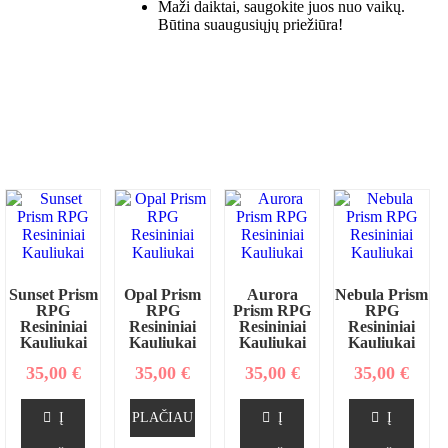
Maži daiktai, saugokite juos nuo vaikų.
Būtina suaugusiųjų priežiūra!
Sunset Prism
Opal Prism
Aurora
Nebula Prism
RPG
RPG
Prism RPG
RPG
Resininiai
Resininiai
Resininiai
Resininiai
Kauliukai
Kauliukai
Kauliukai
Kauliukai
35,00
€
35,00
€
35,00
€
35,00
€
Į
PLAČIAU
Į
Į