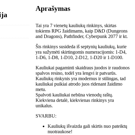
Aprašymas
ija
Tai yra 7 vienetų kauliukų rinkinys, skirtas
tokiems RPG žaidimams, kaip D&D (Dungeons
and Dragons), Pathfinder, Cyberpunk 2077 ir kt.
Šis rinkinys susideda iš septynių kauliukų, kurie
yra sužymėti skirtingomis numeracijomis: 1-D4,
1-D6, 1-D8, 1-D10, 2-D12, 1-D20 ir 1-D100.
Kauliukai pagaminti skaidraus juodos ir raudonos
spalvos resino, todėl yra lengvi ir patvarūs.
Kauliukų rinkynis yra modernus ir stilingas, tad
kauliukai puikiai atrodo juos ridenant žaidimo
metu.
Spalvoti kauliukai nebūna vienodų raštų.
Kiekviena detalė, kiekvienas rinkinys yra
unikalus.
SVARBU:
Kauliukų išvaizda gali skirtis nuo pateiktų
nuotraukose!