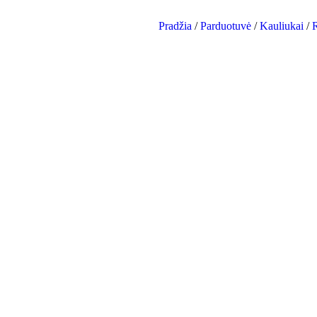
Pradžia
/
Parduotuvė
/
Kauliukai
/
R