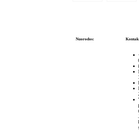
Nuorodos:
Kontak
Privatumo politika
Pirkimo – pardavimo
taisyklės
Prekių grąžinimas ir
keitimas
Slapukai (Cookies)
Pristatymo sąlygos