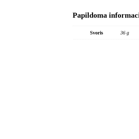
Papildoma informac
Svoris
36 g