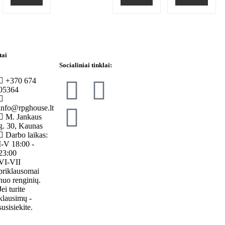
tai
Socialiniai tinklai:
+370 674
05364
info@rpghouse.lt
M. Jankaus
g. 30, Kaunas
Darbo laikas:
I-V 18:00 -
23:00
VI-VII
priklausomai
nuo renginių.
Jei turite
klausimų -
susisiekite.