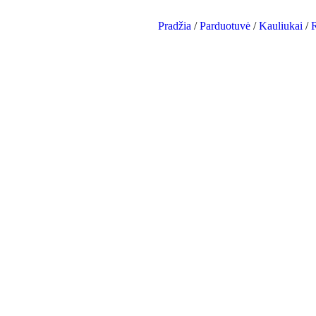
Pradžia
/
Parduotuvė
/
Kauliukai
/
R