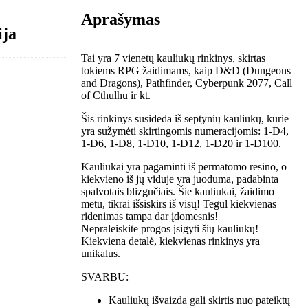
Aprašymas
ija
Tai yra 7 vienetų kauliukų rinkinys, skirtas
tokiems RPG žaidimams, kaip D&D (Dungeons
and Dragons), Pathfinder, Cyberpunk 2077, Call
of Cthulhu ir kt.
Šis rinkinys susideda iš septynių kauliukų, kurie
yra sužymėti skirtingomis numeracijomis: 1-D4,
1-D6, 1-D8, 1-D10, 1-D12, 1-D20 ir 1-D100.
Kauliukai yra pagaminti iš permatomo resino, o
kiekvieno iš jų viduje yra juoduma, padabinta
spalvotais blizgučiais. Šie kauliukai, žaidimo
metu, tikrai išsiskirs iš visų! Tegul kiekvienas
ridenimas tampa dar įdomesnis!
Nepraleiskite progos įsigyti šių kauliukų!
Kiekviena detalė, kiekvienas rinkinys yra
unikalus.
SVARBU:
Kauliukų išvaizda gali skirtis nuo pateiktų