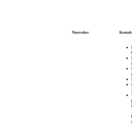
Nuorodos:
Kontak
Privatumo politika
Pirkimo – pardavimo
taisyklės
Prekių grąžinimas ir
keitimas
Slapukai (Cookies)
Pristatymo sąlygos