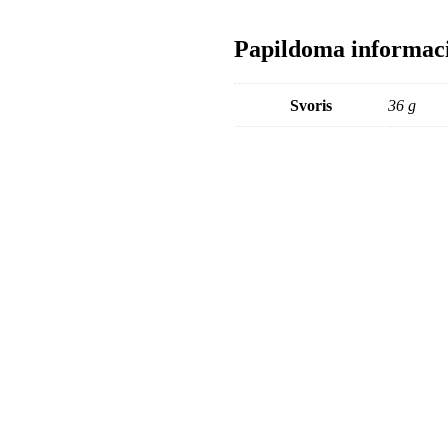
Papildoma informac
Svoris
36 g