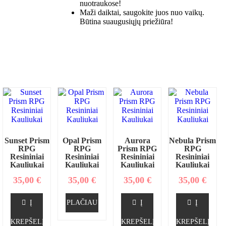
nuotraukose!
Maži daiktai, saugokite juos nuo vaikų.
Būtina suaugusiųjų priežiūra!
Sunset Prism
Opal Prism
Aurora
Nebula Prism
RPG
RPG
Prism RPG
RPG
Resininiai
Resininiai
Resininiai
Resininiai
Kauliukai
Kauliukai
Kauliukai
Kauliukai
35,00
€
35,00
€
35,00
€
35,00
€
Į
PLAČIAU
Į
Į
KREPŠELĮ
KREPŠELĮ
KREPŠELĮ