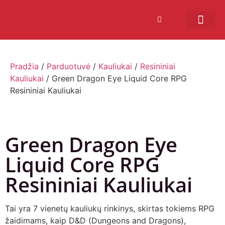
Bendruomenės sistema
Verslui ir vakarė
Comic Con Baltics
Pradžia
/
Parduotuvė
/
Kauliukai
/
Resininiai
Kauliukai
/ Green Dragon Eye Liquid Core RPG
Resininiai Kauliukai
Green Dragon Eye
Liquid Core RPG
Resininiai Kauliukai
Tai yra 7 vienetų kauliukų rinkinys, skirtas tokiems RPG
žaidimams, kaip D&D (Dungeons and Dragons),