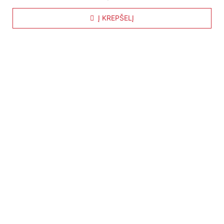
Į KREPŠELĮ
Nuorodos:
Privatumo politika
Pirkimo – pardavimo taisyklės
Prekių grąžinimas ir keitimas
Slapukai (Cookies)
Pristatymo sąlygos