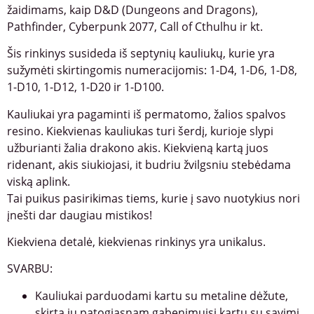
žaidimams, kaip D&D (Dungeons and Dragons),
Pathfinder, Cyberpunk 2077, Call of Cthulhu ir kt.
Šis rinkinys susideda iš septynių kauliukų, kurie yra
sužymėti skirtingomis numeracijomis: 1-D4, 1-D6, 1-D8,
1-D10, 1-D12, 1-D20 ir 1-D100.
Kauliukai yra pagaminti iš permatomo, žalios spalvos
resino. Kiekvienas kauliukas turi šerdį, kurioje slypi
užburianti žalia drakono akis. Kiekvieną kartą juos
ridenant, akis siukiojasi, it budriu žvilgsniu stebėdama
viską aplink.
Tai puikus pasirikimas tiems, kurie į savo nuotykius nori
įnešti dar daugiau mistikos!
Kiekviena detalė, kiekvienas rinkinys yra unikalus.
SVARBU:
Kauliukai parduodami kartu su metaline dėžute,
skirta jų patogiasnam gabenimuisi kartu su savimi.