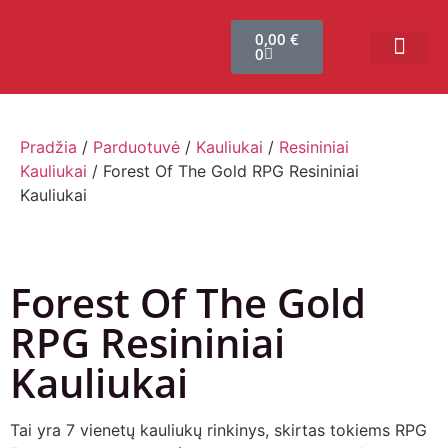
0,00
€
0
Bendruomenės sistema
Verslui ir vakarė
Comic Con Baltics
Pradžia
/
Parduotuvė
/
Kauliukai
/
Resininiai
Kauliukai
/ Forest Of The Gold RPG Resininiai
Kauliukai
Forest Of The Gold
RPG Resininiai
Kauliukai
Tai yra 7 vienetų kauliukų rinkinys, skirtas tokiems RPG