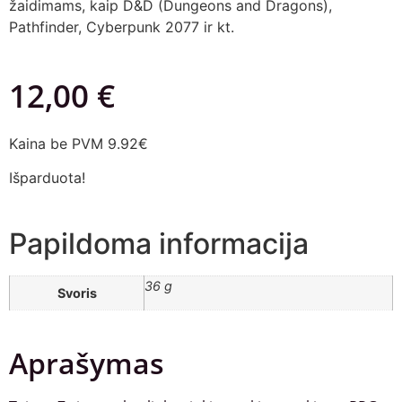
žaidimams, kaip D&D (Dungeons and Dragons),
Pathfinder, Cyberpunk 2077 ir kt.
12,00
€
Kaina be PVM 9.92€
Išparduota!
Papildoma informacija
36 g
Svoris
Aprašymas