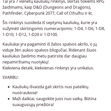
Tai yra 7 vienetų kauliukų rinkinys, skirtas tokiems RPG
žaidimams, kaip D&D (Dungeons and Dragons),
Pathfinder, Cyberpunk 2077, Call of Cthulhu ir kt.
Šis rinkinys susideda iš septynių kauliukų, kurie yra
sužymėti skirtingomis numeracijomis: 1-D4, 1-D6, 1-D8,
1-D10, 1-D12, 1-D20 ir 1-D100.
Kauliukai yra pagaminti iš žalios spalvos akrilo, o jų
viduje žėri aukso spalvos blizgučiai. Ridenant šiuos
kauliukus žaidimo metu patirsite dar daugiau
nepamirštamų nuotykių!
Kiekviena detalė, kiekvienas rinkinys yra unikalus.
SVARBU:
Kauliukų išvaizda gali skirtis nuo pateiktų
nuotraukose!
Maži daiktai, saugokite juos nuo vaikų. Būtina
suaugusiųjų priežiūra!