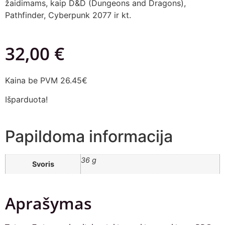
žaidimams, kaip D&D (Dungeons and Dragons),
Pathfinder, Cyberpunk 2077 ir kt.
32,00
€
Kaina be PVM 26.45€
Išparduota!
Papildoma informacija
36 g
Svoris
Aprašymas