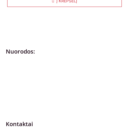
Į KREPŠELĮ
Nuorodos:
Privatumo politika
Pirkimo – pardavimo taisyklės
Prekių grąžinimas ir keitimas
Slapukai (Cookies)
Pristatymo sąlygos
Kontaktai