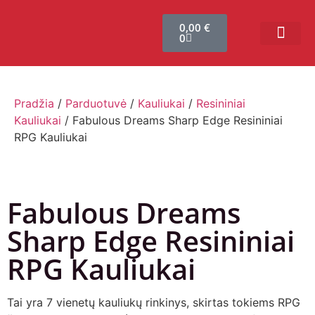
0,00
€
0
Bendruomenės sistema
Verslui ir vakarė
Comic Con Baltics
Pradžia
/
Parduotuvė
/
Kauliukai
/
Resininiai
Kauliukai
/ Fabulous Dreams Sharp Edge Resininiai
RPG Kauliukai
Fabulous Dreams
Sharp Edge Resininiai
RPG Kauliukai
Tai yra 7 vienetų kauliukų rinkinys, skirtas tokiems RPG