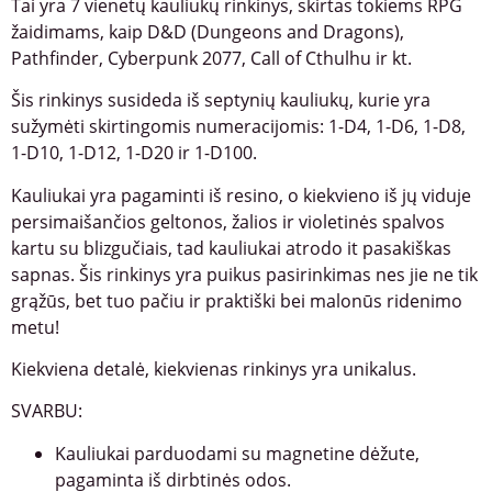
Tai yra 7 vienetų kauliukų rinkinys, skirtas tokiems RPG
žaidimams, kaip D&D (Dungeons and Dragons),
Pathfinder, Cyberpunk 2077, Call of Cthulhu ir kt.
Šis rinkinys susideda iš septynių kauliukų, kurie yra
sužymėti skirtingomis numeracijomis: 1-D4, 1-D6, 1-D8,
1-D10, 1-D12, 1-D20 ir 1-D100.
Kauliukai yra pagaminti iš resino, o kiekvieno iš jų viduje
persimaišančios geltonos, žalios ir violetinės spalvos
kartu su blizgučiais, tad kauliukai atrodo it pasakiškas
sapnas. Šis rinkinys yra puikus pasirinkimas nes jie ne tik
grąžūs, bet tuo pačiu ir praktiški bei malonūs ridenimo
metu!
Kiekviena detalė, kiekvienas rinkinys yra unikalus.
SVARBU:
Kauliukai parduodami su magnetine dėžute,
pagaminta iš dirbtinės odos.