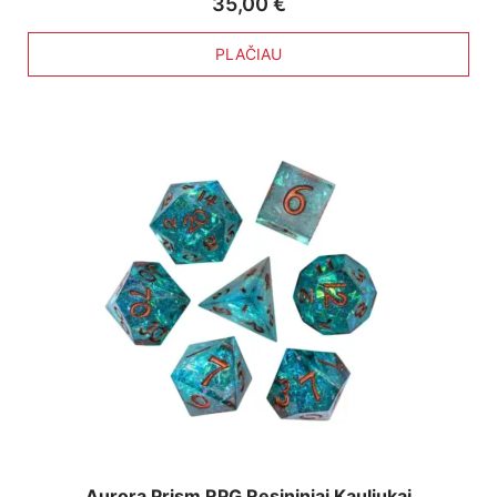
35,00
€
PLAČIAU
Aurora Prism RPG Resininiai Kauliukai