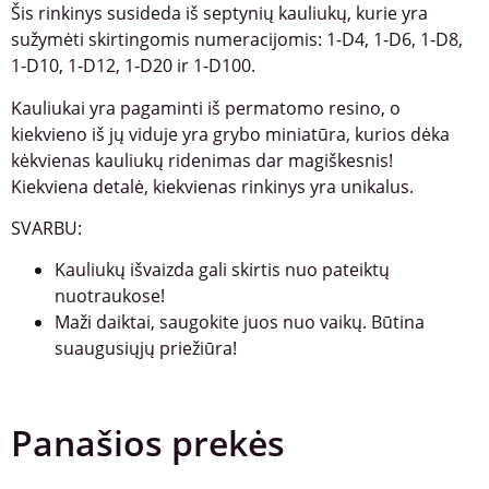
Šis rinkinys susideda iš septynių kauliukų, kurie yra
sužymėti skirtingomis numeracijomis: 1-D4, 1-D6, 1-D8,
1-D10, 1-D12, 1-D20 ir 1-D100.
Kauliukai yra pagaminti iš permatomo resino, o
kiekvieno iš jų viduje yra grybo miniatūra, kurios dėka
kėkvienas kauliukų ridenimas dar magiškesnis!
Kiekviena detalė, kiekvienas rinkinys yra unikalus.
SVARBU:
Kauliukų išvaizda gali skirtis nuo pateiktų
nuotraukose!
Maži daiktai, saugokite juos nuo vaikų. Būtina
suaugusiųjų priežiūra!
Panašios prekės