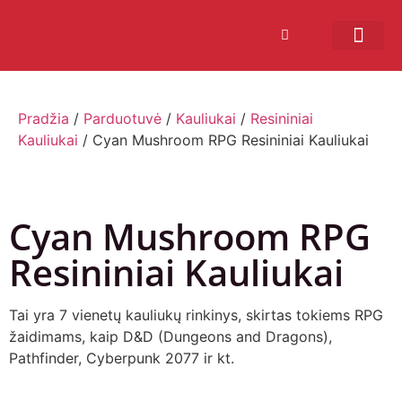
Bendruomenės sistema
Verslui ir vakarė
Comic Con Baltics
Pradžia
/
Parduotuvė
/
Kauliukai
/
Resininiai
Kauliukai
/ Cyan Mushroom RPG Resininiai Kauliukai
Cyan Mushroom RPG
Resininiai Kauliukai
Tai yra 7 vienetų kauliukų rinkinys, skirtas tokiems RPG
žaidimams, kaip D&D (Dungeons and Dragons),
Pathfinder, Cyberpunk 2077 ir kt.