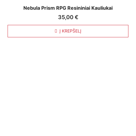
Nebula Prism RPG Resininiai Kauliukai
35,00
€
Į KREPŠELĮ
Nuorodos:
Privatumo politika
Pirkimo – pardavimo taisyklės
Prekių grąžinimas ir keitimas