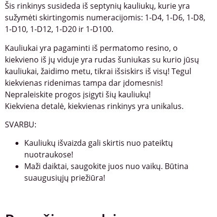
Šis rinkinys susideda iš septynių kauliukų, kurie yra
sužymėti skirtingomis numeracijomis: 1-D4, 1-D6, 1-D8,
1-D10, 1-D12, 1-D20 ir 1-D100.
Kauliukai yra pagaminti iš permatomo resino, o
kiekvieno iš jų viduje yra rudas šuniukas su kurio jūsų
kauliukai, žaidimo metu, tikrai išsiskirs iš visų! Tegul
kiekvienas ridenimas tampa dar įdomesnis!
Nepraleiskite progos įsigyti šių kauliukų!
Kiekviena detalė, kiekvienas rinkinys yra unikalus.
SVARBU:
Kauliukų išvaizda gali skirtis nuo pateiktų
nuotraukose!
Maži daiktai, saugokite juos nuo vaikų. Būtina
suaugusiųjų priežiūra!