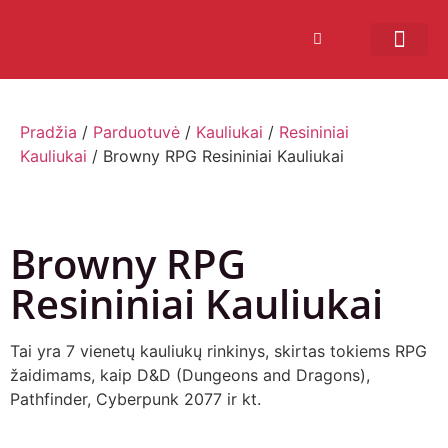
Bendruomenės sistema
Verslui ir vakarė
Comic Con Baltics
Pradžia
/
Parduotuvė
/
Kauliukai
/
Resininiai
Kauliukai
/ Browny RPG Resininiai Kauliukai
Browny RPG
Resininiai Kauliukai
Tai yra 7 vienetų kauliukų rinkinys, skirtas tokiems RPG
žaidimams, kaip D&D (Dungeons and Dragons),
Pathfinder, Cyberpunk 2077 ir kt.