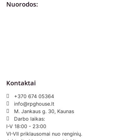
Nuorodos:
Privatumo politika
Pirkimo – pardavimo taisyklės
Prekių grąžinimas ir keitimas
Slapukai (Cookies)
Pristatymo sąlygos
Kontaktai
+370 674 05364
info@rpghouse.lt
M. Jankaus g. 30, Kaunas
Darbo laikas:
I-V 18:00 - 23:00
VI-VII priklausomai nuo renginių.