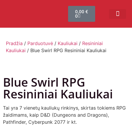
0,00
€
0
Bendruomenės sistema
Verslui ir vakarė
Comic Con Baltics
Pradžia
/
Parduotuvė
/
Kauliukai
/
Resininiai
Kauliukai
/ Blue Swirl RPG Resininiai Kauliukai
Blue Swirl RPG
Resininiai Kauliukai
Tai yra 7 vienetų kauliukų rinkinys, skirtas tokiems RPG
žaidimams, kaip D&D (Dungeons and Dragons),
Pathfinder, Cyberpunk 2077 ir kt.