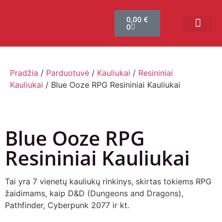
0,00
€
0
Bendruomenės sistema
Verslui ir vakarė
Comic Con Baltics
Pradžia
/
Parduotuvė
/
Kauliukai
/
Resininiai
Kauliukai
/ Blue Ooze RPG Resininiai Kauliukai
Blue Ooze RPG
Resininiai Kauliukai
Tai yra 7 vienetų kauliukų rinkinys, skirtas tokiems RPG
žaidimams, kaip D&D (Dungeons and Dragons),
Pathfinder, Cyberpunk 2077 ir kt.