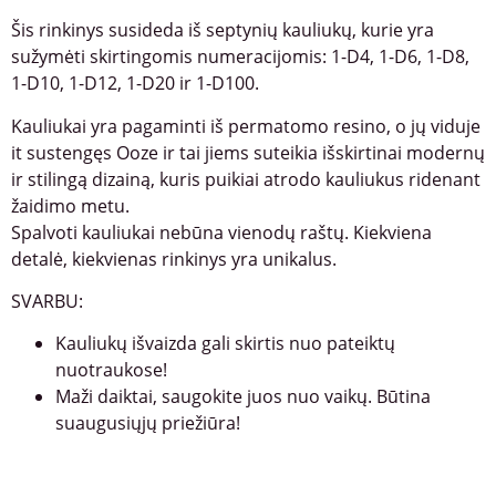
Šis rinkinys susideda iš septynių kauliukų, kurie yra
sužymėti skirtingomis numeracijomis: 1-D4, 1-D6, 1-D8,
1-D10, 1-D12, 1-D20 ir 1-D100.
Kauliukai yra pagaminti iš permatomo resino, o jų viduje
it sustengęs Ooze ir tai jiems suteikia išskirtinai modernų
ir stilingą dizainą, kuris puikiai atrodo kauliukus ridenant
žaidimo metu.
Spalvoti kauliukai nebūna vienodų raštų. Kiekviena
detalė, kiekvienas rinkinys yra unikalus.
SVARBU:
Kauliukų išvaizda gali skirtis nuo pateiktų
nuotraukose!
Maži daiktai, saugokite juos nuo vaikų. Būtina
suaugusiųjų priežiūra!