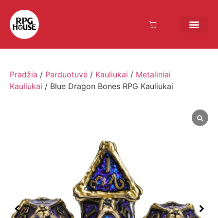
Pradžia
/
Parduotuvė
/
Kauliukai
/
Metaliniai
Kauliukai
/ Blue Dragon Bones RPG Kauliukai