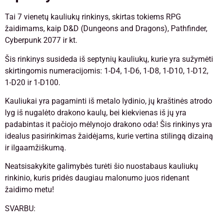
Tai 7 vienetų kauliukų rinkinys, skirtas tokiems RPG
žaidimams, kaip D&D (Dungeons and Dragons), Pathfinder,
Cyberpunk 2077 ir kt.
Šis rinkinys susideda iš septynių kauliukų, kurie yra sužymėti
skirtingomis numeracijomis: 1-D4, 1-D6, 1-D8, 1-D10, 1-D12,
1-D20 ir 1-D100.
Kauliukai yra pagaminti iš metalo lydinio, jų kraštinės atrodo
lyg iš nugalėto drakono kaulų, bei kiekvienas iš jų yra
padabintas it pačiojo mėlynojo drakono oda! Šis rinkinys yra
idealus pasirinkimas žaidėjams, kurie vertina stilingą dizainą
ir ilgaamžiškumą.
Neatsisakykite galimybės turėti šio nuostabaus kauliukų
rinkinio, kuris pridės daugiau malonumo juos ridenant
žaidimo metu!
SVARBU: