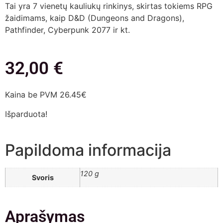
Tai yra 7 vienetų kauliukų rinkinys, skirtas tokiems RPG
žaidimams, kaip D&D (Dungeons and Dragons),
Pathfinder, Cyberpunk 2077 ir kt.
32,00
€
Kaina be PVM 26.45€
Išparduota!
Papildoma informacija
120 g
Svoris
Aprašymas