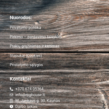
Nuorodos:
Privatumo politika
Pirkimo – pardavimo taisyklės
Prekių grąžinimas ir keitimas
Slapukai (Cookies)
Pristatymo sąlygos
Kontaktai
+370 674 05364
info@rpghouse.lt
M. Jankaus g. 30, Kaunas
Darbo laikas: