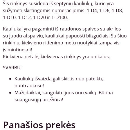
Šis rinkinys susideda iš septynių kauliukų, kurie yra
sužymėti skirtingomis numeracijomis: 1-D4, 1-D6, 1-D8,
1-D10, 1-D12, 1-D20 ir 1-D100.
Kauliukai yra pagaminti iš raudonos spalvos su akrilos
su juodu atspalviu, kauliukai papuošti blizgučiais. Su šiuo
rinkiniu, kiekvieno ridenimo metu nuotykiai tampa vis
įsimintinesni!
Kiekviena detalė, kiekvienas rinkinys yra unikalus.
SVARBU:
Kauliukų išvaizda gali skirtis nuo pateiktų
nuotraukose!
Maži daiktai, saugokite juos nuo vaikų. Būtina
suaugusiųjų priežiūra!
Panašios prekės