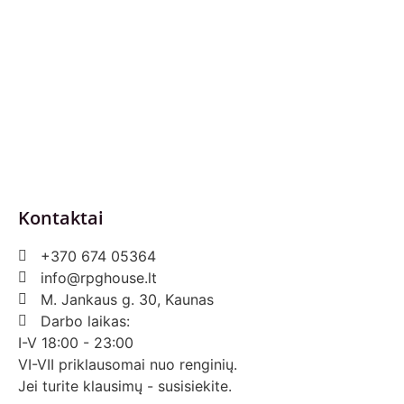
Privatumo politika
Pirkimo – pardavimo taisyklės
Prekių grąžinimas ir keitimas
Slapukai (Cookies)
Pristatymo sąlygos
Kontaktai
+370 674 05364
info@rpghouse.lt
M. Jankaus g. 30, Kaunas
Darbo laikas:
I-V 18:00 - 23:00
VI-VII priklausomai nuo renginių.
Jei turite klausimų - susisiekite.