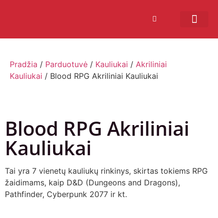
Bendruomenės sistema
Verslui ir vakarė
Comic Con Baltics
Pradžia
/
Parduotuvė
/
Kauliukai
/
Akriliniai
Kauliukai
/ Blood RPG Akriliniai Kauliukai
Blood RPG Akriliniai
Kauliukai
Tai yra 7 vienetų kauliukų rinkinys, skirtas tokiems RPG
žaidimams, kaip D&D (Dungeons and Dragons),
Pathfinder, Cyberpunk 2077 ir kt.