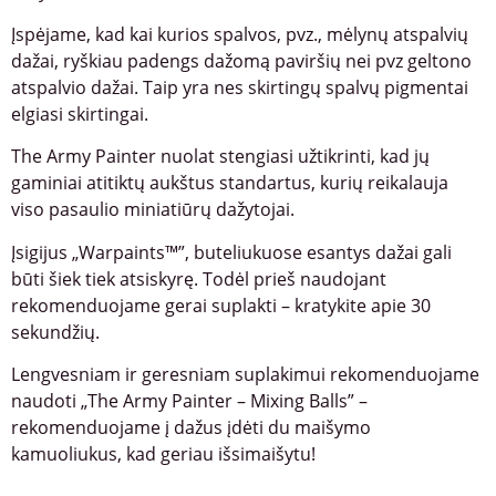
Įspėjame, kad kai kurios spalvos, pvz., mėlynų atspalvių
dažai, ryškiau padengs dažomą paviršių nei pvz geltono
atspalvio dažai. Taip yra nes skirtingų spalvų pigmentai
elgiasi skirtingai.
The Army Painter nuolat stengiasi užtikrinti, kad jų
gaminiai atitiktų aukštus standartus, kurių reikalauja
viso pasaulio miniatiūrų dažytojai.
Įsigijus „Warpaints™”, buteliukuose esantys dažai gali
būti šiek tiek atsiskyrę. Todėl prieš naudojant
rekomenduojame gerai suplakti – kratykite apie 30
sekundžių.
Lengvesniam ir geresniam suplakimui rekomenduojame
naudoti „The Army Painter – Mixing Balls” –
rekomenduojame į dažus įdėti du maišymo
kamuoliukus, kad geriau išsimaišytu!