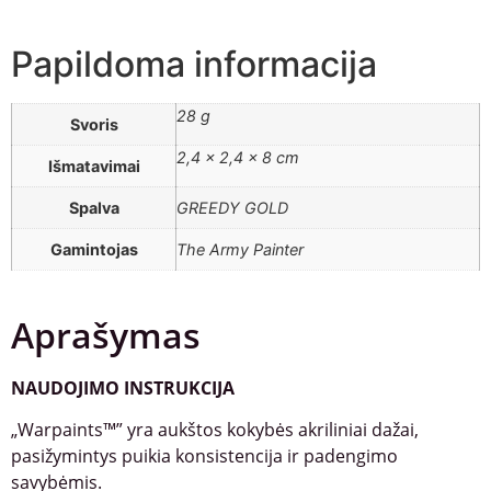
Papildoma informacija
28 g
Svoris
2,4 × 2,4 × 8 cm
Išmatavimai
Spalva
GREEDY GOLD
Gamintojas
The Army Painter
Aprašymas
NAUDOJIMO INSTRUKCIJA
„Warpaints™” yra aukštos kokybės akriliniai dažai,
pasižymintys puikia konsistencija ir padengimo
savybėmis.