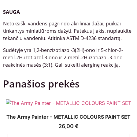
SAUGA
Netoksiški vandens pagrindo akriliniai dažai, puikiai
tinkantys miniatiūroms dažyti. Patekus į akis, nuplaukite
tekančiu vandeniu. Atitinka ASTM D-4236 standartą.
Sudėtyje yra 1,2-benzizotiazol-3(2H)-ono ir 5-chlor-2-
metil-2H-izotiazol-3-ono ir 2-metil-2H-izotiazol-3-ono
reakcinės masės (3:1). Gali sukelti alerginę reakciją.
Panašios prekės
The Army Painter - METALLIC COLOURS PAINT SET
26,00
€