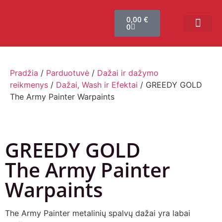
0,00
€
0
Bendruomenės sistema
Verslui ir vakarė
Comic Con Baltics
Pradžia
/
Parduotuvė
/
Dažai ir dažymo
reikmenys
/
Dažai, Wash ir Efektai
/ GREEDY GOLD
The Army Painter Warpaints
GREEDY GOLD
The Army Painter
Warpaints
The Army Painter metalinių spalvų dažai yra labai