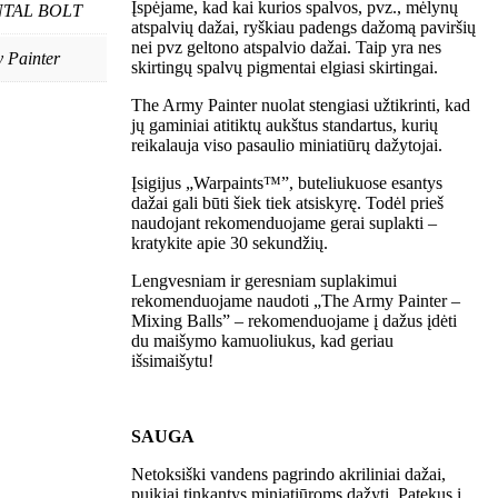
Įspėjame, kad kai kurios spalvos, pvz., mėlynų
TAL BOLT
atspalvių dažai, ryškiau padengs dažomą paviršių
nei pvz geltono atspalvio dažai. Taip yra nes
 Painter
skirtingų spalvų pigmentai elgiasi skirtingai.
The Army Painter nuolat stengiasi užtikrinti, kad
jų gaminiai atitiktų aukštus standartus, kurių
reikalauja viso pasaulio miniatiūrų dažytojai.
Įsigijus „Warpaints™”, buteliukuose esantys
dažai gali būti šiek tiek atsiskyrę. Todėl prieš
naudojant rekomenduojame gerai suplakti –
kratykite apie 30 sekundžių.
Lengvesniam ir geresniam suplakimui
rekomenduojame naudoti „The Army Painter –
Mixing Balls” – rekomenduojame į dažus įdėti
du maišymo kamuoliukus, kad geriau
išsimaišytu!
SAUGA
Netoksiški vandens pagrindo akriliniai dažai,
puikiai tinkantys miniatiūroms dažyti. Patekus į