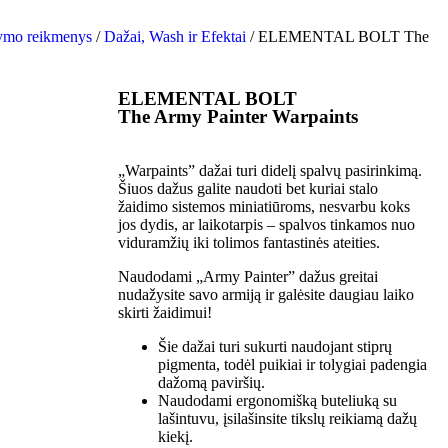
žymo reikmenys
/
Dažai, Wash ir Efektai
/ ELEMENTAL BOLT The
ELEMENTAL BOLT
The Army Painter Warpaints
„Warpaints” dažai turi didelį spalvų pasirinkimą.
Šiuos dažus galite naudoti bet kuriai stalo
žaidimo sistemos miniatiūroms, nesvarbu koks
jos dydis, ar laikotarpis – spalvos tinkamos nuo
viduramžių iki tolimos fantastinės ateities.
Naudodami „Army Painter” dažus greitai
nudažysite savo armiją ir galėsite daugiau laiko
skirti žaidimui!
Šie dažai turi sukurti naudojant stiprų
pigmenta, todėl puikiai ir tolygiai padengia
dažomą paviršių.
Naudodami ergonomišką buteliuką su
lašintuvu, įsilašinsite tikslų reikiamą dažų
kiekį.