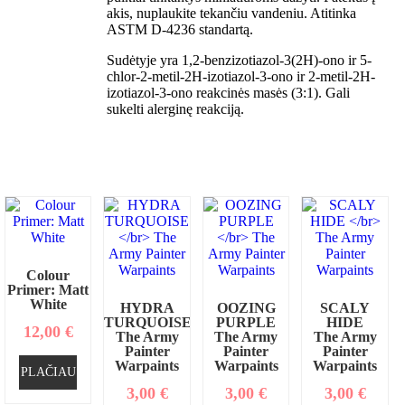
akis, nuplaukite tekančiu vandeniu. Atitinka
ASTM D-4236 standartą.
Sudėtyje yra 1,2-benzizotiazol-3(2H)-ono ir 5-
chlor-2-metil-2H-izotiazol-3-ono ir 2-metil-2H-
izotiazol-3-ono reakcinės masės (3:1). Gali
sukelti alerginę reakciją.
Colour
Primer: Matt
White
HYDRA
OOZING
SCALY
TURQUOISE
PURPLE
HIDE
12,00
€
The Army
The Army
The Army
Painter
Painter
Painter
Warpaints
Warpaints
Warpaints
PLAČIAU
3,00
€
3,00
€
3,00
€