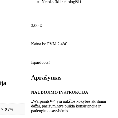
Netoksiški ir ekologiški.
3,00
€
Kaina be PVM 2.48€
Išparduota!
Aprašymas
ija
NAUDOJIMO INSTRUKCIJA
„Warpaints™” yra aukštos kokybės akriliniai
dažai, pasižymintys puikia konsistencija ir
4 × 8 cm
padengimo savybėmis.