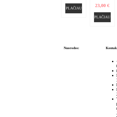
23,00
€
PLAČIAU
PLAČIAU
Nuorodos:
Kontak
Privatumo politika
Pirkimo – pardavimo
taisyklės
Prekių grąžinimas ir
keitimas
Slapukai (Cookies)
Pristatymo sąlygos