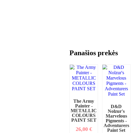
Panašios prekės
The Army
Painter -
D&D
METALLIC
Nolzur's
COLOURS
Marvelous
PAINT SET
Pigments -
Adventurers
26,00
€
Paint Set