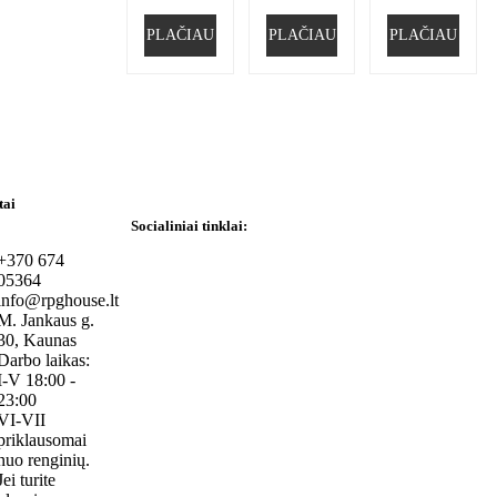
PLAČIAU
PLAČIAU
PLAČIAU
tai
Socialiniai tinklai:
+370 674
05364
info@rpghouse.lt
M. Jankaus g.
30, Kaunas
Darbo laikas:
I-V 18:00 -
23:00
VI-VII
priklausomai
nuo renginių.
Jei turite