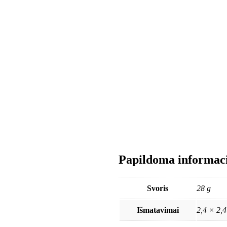
Papildoma informac
Svoris
28 g
Išmatavimai
2,4 × 2,