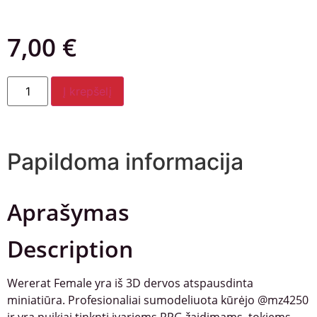
7,00
€
Į krepšelį
Papildoma informacija
Aprašymas
Description
Wererat Female yra iš 3D dervos atspausdinta
miniatiūra. Profesionaliai sumodeliuota kūrėjo @mz4250
ir yra puikiai tinknti įvariems RPG žaidimams, tokiems