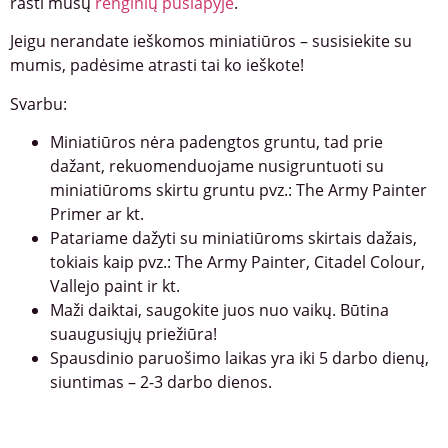
rasti mūsų
renginių puslapyje
.
Jeigu nerandate ieškomos miniatiūros – susisiekite su
mumis, padėsime atrasti tai ko ieškote!
Svarbu:
Miniatiūros nėra padengtos gruntu, tad prie
dažant, rekuomenduojame nusigruntuoti su
miniatiūroms skirtu gruntu pvz.: The Army Painter
Primer ar kt.
Patariame dažyti su miniatiūroms skirtais dažais,
tokiais kaip pvz.: The Army Painter, Citadel Colour,
Vallejo paint ir kt.
Maži daiktai, saugokite juos nuo vaikų. Būtina
suaugusiųjų priežiūra!
Spausdinio paruošimo laikas yra iki 5 darbo dienų,
siuntimas – 2-3 darbo dienos.