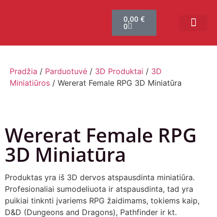
0,00
€
0
Bendruomenės sistema
Verslui ir vakarė
Comic Con Baltics
Pradžia
/
Parduotuvė
/
3D Produktai
/
3D
Miniatiūros
/ Wererat Female RPG 3D Miniatūra
Wererat Female RPG
3D Miniatūra
Produktas yra iš 3D dervos atspausdinta miniatiūra.
Profesionaliai sumodeliuota ir atspausdinta, tad yra
puikiai tinknti įvariems RPG žaidimams, tokiems kaip,
D&D (Dungeons and Dragons), Pathfinder ir kt.