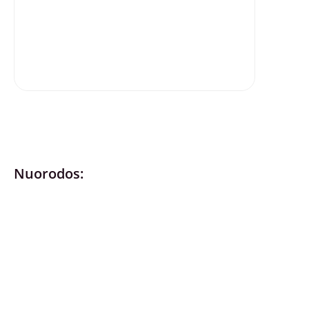
Nuorodos:
Privatumo politika
Pirkimo – pardavimo taisyklės
Prekių grąžinimas ir keitimas
Slapukai (Cookies)
Pristatymo sąlygos