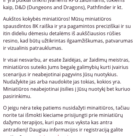
kaip, D&D (Dungeons and Dragons), Pathfinder ir kt.
Aukštos kokybės miniatiūros! Mūsų miniatiūros
spausdintos 8K raiška ir yra pagamintos preciziškai ir su
itin dideliu dėmesiu detalėms iš aukščiausios rūšies
resino, kad būtų užtikrintas ilgaamžiškumas, patvarumas
ir vizualinis patrauklumas.
Ir visai nesvarbu, ar esate žaidėjas, ar žaidimų meistras,
miniatiūros suteiks Jums begalę galimybių kurti įvairius
scenarijus ir neabejotinai pagyvins Jūsų nuotykius.
Nudažykite jas arba naudokite jas tokias, kokios yra.
Miniatiūros neabejotinai įisilies į Jūsų nuotykį bet kuriuo
pasirinkimu.
O jeigu nėra tekę patiems nusidažyti minaitiūros, tačiau
norite tai išmokti kieciame prisijungti prie miniatiūrų
dažymo terapijos, kuri pas mus vyksta kas antra
antradienį! Daugiau informacijos ir registraciją galite