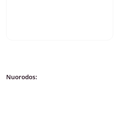
Nuorodos:
Privatumo politika
Pirkimo – pardavimo taisyklės
Prekių grąžinimas ir keitimas
Slapukai (Cookies)
Pristatymo sąlygos