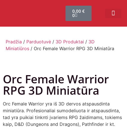
0,00
€
0
Bendruomenės sistema
Verslui ir vakarė
Comic Con Baltics
Pradžia
/
Parduotuvė
/
3D Produktai
/
3D
Miniatiūros
/ Orc Female Warrior RPG 3D Miniatūra
Orc Female Warrior
RPG 3D Miniatūra
Orc Female Warrior yra iš 3D dervos atspausdinta
miniatiūra. Profesionaliai sumodeliuota ir atspausdinta,
tad yra puikiai tinknti įvariems RPG žaidimams, tokiems
kaip, D&D (Dungeons and Dragons), Pathfinder ir kt.