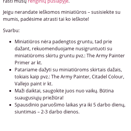
rasti mūsų
renginių puslapyje
.
Jeigu nerandate ieškomos miniatiūros – susisiekite su
mumis, padėsime atrasti tai ko ieškote!
Svarbu:
Miniatiūros nėra padengtos gruntu, tad prie
dažant, rekuomenduojame nusigruntuoti su
miniatiūroms skirtu gruntu pvz.: The Army Painter
Primer ar kt.
Patariame dažyti su miniatiūroms skirtais dažais,
tokiais kaip pvz.: The Army Painter, Citadel Colour,
Vallejo paint ir kt.
Maži daiktai, saugokite juos nuo vaikų. Būtina
suaugusiųjų priežiūra!
Spausdinio paruošimo laikas yra iki 5 darbo dienų,
siuntimas – 2-3 darbo dienos.