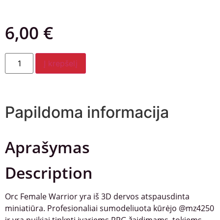
6,00
€
Į krepšelį
Papildoma informacija
Aprašymas
Description
Orc Female Warrior yra iš 3D dervos atspausdinta
miniatiūra. Profesionaliai sumodeliuota kūrėjo @mz4250
ir yra puikiai tinknti įvariems RPG žaidimams, tokiems