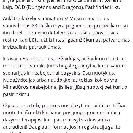
kaip, D&D (Dungeons and Dragons), Pathfinder ir kt.
Aukštos kokybės miniatiūros! Mūsų miniatiūros
spausdintos 8K raiška ir yra pagamintos preciziškai ir su
itin dideliu dėmesiu detalėms iš aukščiausios rūšies
resino, kad būtų užtikrintas ilgaamžiškumas, patvarumas
ir vizualinis patrauklumas.
Ir visai nesvarbu, ar esate žaidėjas, ar žaidimų meistras,
miniatiūros suteiks Jums begalę galimybių kurti įvairius
scenarijus ir neabejotinai pagyvins Jūsų nuotykius.
Nudažykite jas arba naudokite jas tokias, kokios yra.
Miniatiūros neabejotinai įisilies į Jūsų nuotykį bet kuriuo
pasirinkimu.
O jeigu nėra tekę patiems nusidažyti minaitiūros, tačiau
norite tai išmokti kieciame prisijungti prie miniatiūrų
dažymo terapijos, kuri pas mus vyksta kas antra
antradienį! Daugiau informacijos ir registraciją galite