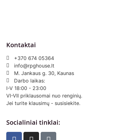
Prekių grąžinimas ir keitimas
Slapukai (Cookies)
Pristatymo sąlygos
Kontaktai
+370 674 05364
info@rpghouse.lt
M. Jankaus g. 30, Kaunas
Darbo laikas:
I-V 18:00 - 23:00
VI-VII priklausomai nuo renginių.
Jei turite klausimų - susisiekite.
Socialiniai tinklai: