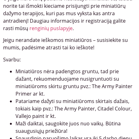
norite tai išmokti kieciame prisijungti prie miniatiūrų
dažymo terapijos, kuri pas mus vyksta kas antra
antradienį! Daugiau informacijos ir registraciją galite
rasti mūsų
renginių puslapyje
.
Jeigu nerandate ieškomos miniatiūros – susisiekite su
mumis, padėsime atrasti tai ko ieškote!
Svarbu:
Miniatiūros nėra padengtos gruntu, tad prie
dažant, rekuomenduojame nusigruntuoti su
miniatiūroms skirtu gruntu pvz.: The Army Painter
Primer ar kt.
Patariame dažyti su miniatiūroms skirtais dažais,
tokiais kaip pvz.: The Army Painter, Citadel Colour,
Vallejo paint ir kt.
Maži daiktai, saugokite juos nuo vaikų. Būtina
suaugusiųjų priežiūra!
Spausdinio paruošimo laikas yra iki 5 darbo dienų,