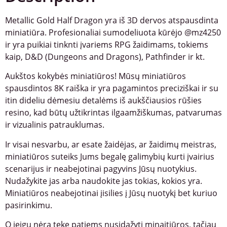
Metallic Gold Half Dragon yra iš 3D dervos atspausdinta
miniatiūra. Profesionaliai sumodeliuota kūrėjo @mz4250
ir yra puikiai tinknti įvariems RPG žaidimams, tokiems
kaip, D&D (Dungeons and Dragons), Pathfinder ir kt.
Aukštos kokybės miniatiūros! Mūsų miniatiūros
spausdintos 8K raiška ir yra pagamintos preciziškai ir su
itin dideliu dėmesiu detalėms iš aukščiausios rūšies
resino, kad būtų užtikrintas ilgaamžiškumas, patvarumas
ir vizualinis patrauklumas.
Ir visai nesvarbu, ar esate žaidėjas, ar žaidimų meistras,
miniatiūros suteiks Jums begalę galimybių kurti įvairius
scenarijus ir neabejotinai pagyvins Jūsų nuotykius.
Nudažykite jas arba naudokite jas tokias, kokios yra.
Miniatiūros neabejotinai įisilies į Jūsų nuotykį bet kuriuo
pasirinkimu.
O jeigu nėra tekę patiems nusidažyti minaitiūros, tačiau