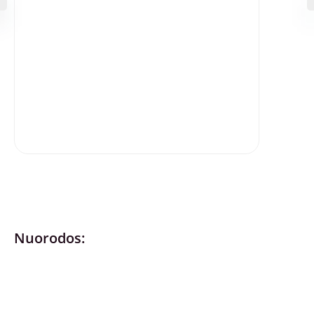
Nuorodos:
Privatumo politika
Pirkimo – pardavimo taisyklės