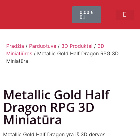
0,00
€
0
Bendruomenės sistema
Verslui ir vakarė
Comic Con Baltics
Pradžia
/
Parduotuvė
/
3D Produktai
/
3D
Miniatiūros
/ Metallic Gold Half Dragon RPG 3D
Miniatūra
Metallic Gold Half
Dragon RPG 3D
Miniatūra
Metallic Gold Half Dragon yra iš 3D dervos