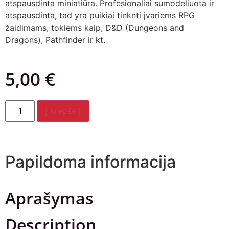
atspausdinta miniatiūra. Profesionaliai sumodeliuota ir
atspausdinta, tad yra puikiai tinknti įvariems RPG
žaidimams, tokiems kaip, D&D (Dungeons and
Dragons), Pathfinder ir kt.
5,00
€
Į krepšelį
Papildoma informacija
Aprašymas
Description