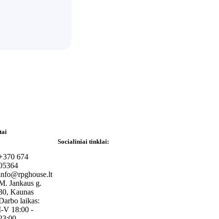
tai
Socialiniai tinklai:
+370 674
05364
info@rpghouse.lt
M. Jankaus g.
30, Kaunas
Darbo laikas:
I-V 18:00 -
23:00