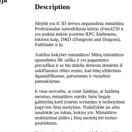
Description
Mephit yra iš 3D dervos atspausdinta miniatiūra.
Profesionaliai sumodeliuota kūrėjo @mz4250 ir
yra puikiai tinknti įvariems RPG žaidimams,
tokiems kaip, D&D (Dungeons and Dragons),
Pathfinder ir kt.
Aukštos kokybės miniatiūros! Mūsų miniatiūros
spausdintos 8K raiška ir yra pagamintos
preciziškai ir su itin dideliu dėmesiu detalėms iš
aukščiausios rūšies resino, kad būtų užtikrintas
ilgaamžiškumas, patvarumas ir vizualinis
patrauklumas.
Ir visai nesvarbu, ar esate žaidėjas, ar žaidimų
meistras, miniatiūros suteiks Jums begalę
galimybių kurti įvairius scenarijus ir neabejotinai
pagyvins Jūsų nuotykius. Nudažykite jas arba
naudokite jas tokias, kokios yra. Miniatiūros
neabejotinai įisilies į Jūsų nuotykį bet kuriuo
pasirinkimu.