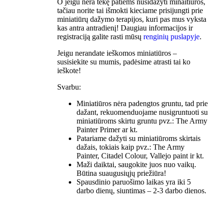
O jeigu nėra tekę patiems nusidažyti minaitiūros,
tačiau norite tai išmokti kieciame prisijungti prie
miniatiūrų dažymo terapijos, kuri pas mus vyksta
kas antra antradienį! Daugiau informacijos ir
registraciją galite rasti mūsų
renginių puslapyje
.
Jeigu nerandate ieškomos miniatiūros –
susisiekite su mumis, padėsime atrasti tai ko
ieškote!
Svarbu:
Miniatiūros nėra padengtos gruntu, tad prie
dažant, rekuomenduojame nusigruntuoti su
miniatiūroms skirtu gruntu pvz.: The Army
Painter Primer ar kt.
Patariame dažyti su miniatiūroms skirtais
dažais, tokiais kaip pvz.: The Army
Painter, Citadel Colour, Vallejo paint ir kt.
Maži daiktai, saugokite juos nuo vaikų.
Būtina suaugusiųjų priežiūra!
Spausdinio paruošimo laikas yra iki 5
darbo dienų, siuntimas – 2-3 darbo dienos.