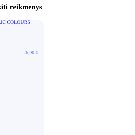
kiti reikmenys
26,00
€