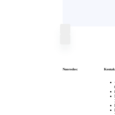
Nuorodos:
Kontak
Privatumo politika
Pirkimo – pardavimo
taisyklės
Prekių grąžinimas ir
keitimas