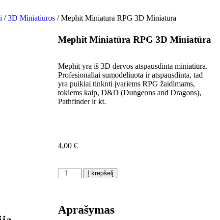
i
/
3D Miniatiūros
/ Mephit Miniatūra RPG 3D Miniatūra
Mephit Miniatūra RPG 3D Miniatūra
Mephit yra iš 3D dervos atspausdinta miniatiūra.
Profesionaliai sumodeliuota ir atspausdinta, tad
yra puikiai tinknti įvariems RPG žaidimams,
tokiems kaip, D&D (Dungeons and Dragons),
Pathfinder ir kt.
4,00
€
Į krepšelį
Aprašymas
ija