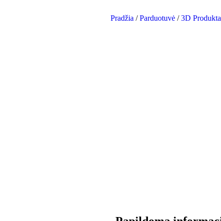
Pradžia
/
Parduotuvė
/
3D Produkta
Papildoma informac