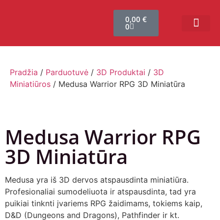
0,00
€
0
Bendruomenės sistema
Verslui ir vakarė
Comic Con Baltics
Pradžia
/
Parduotuvė
/
3D Produktai
/
3D
Miniatiūros
/ Medusa Warrior RPG 3D Miniatūra
Medusa Warrior RPG
3D Miniatūra
Medusa yra iš 3D dervos atspausdinta miniatiūra.
Profesionaliai sumodeliuota ir atspausdinta, tad yra
puikiai tinknti įvariems RPG žaidimams, tokiems kaip,
D&D (Dungeons and Dragons), Pathfinder ir kt.