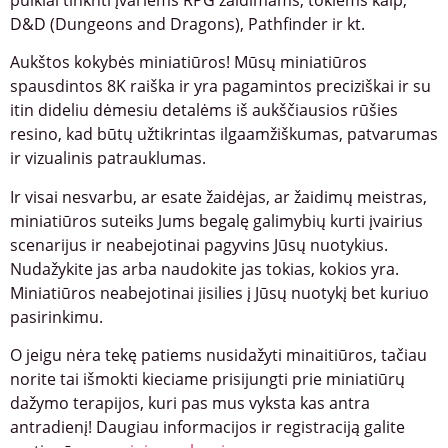
D&D (Dungeons and Dragons), Pathfinder ir kt.
Aukštos kokybės miniatiūros! Mūsų miniatiūros
spausdintos 8K raiška ir yra pagamintos preciziškai ir su
itin dideliu dėmesiu detalėms iš aukščiausios rūšies
resino, kad būtų užtikrintas ilgaamžiškumas, patvarumas
ir vizualinis patrauklumas.
Ir visai nesvarbu, ar esate žaidėjas, ar žaidimų meistras,
miniatiūros suteiks Jums begalę galimybių kurti įvairius
scenarijus ir neabejotinai pagyvins Jūsų nuotykius.
Nudažykite jas arba naudokite jas tokias, kokios yra.
Miniatiūros neabejotinai įisilies į Jūsų nuotykį bet kuriuo
pasirinkimu.
O jeigu nėra tekę patiems nusidažyti minaitiūros, tačiau
norite tai išmokti kieciame prisijungti prie miniatiūrų
dažymo terapijos, kuri pas mus vyksta kas antra
antradienį! Daugiau informacijos ir registraciją galite