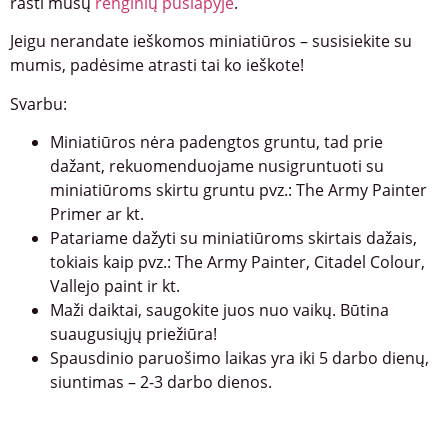
rasti mūsų
renginių puslapyje
.
Jeigu nerandate ieškomos miniatiūros – susisiekite su
mumis, padėsime atrasti tai ko ieškote!
Svarbu:
Miniatiūros nėra padengtos gruntu, tad prie
dažant, rekuomenduojame nusigruntuoti su
miniatiūroms skirtu gruntu pvz.: The Army Painter
Primer ar kt.
Patariame dažyti su miniatiūroms skirtais dažais,
tokiais kaip pvz.: The Army Painter, Citadel Colour,
Vallejo paint ir kt.
Maži daiktai, saugokite juos nuo vaikų. Būtina
suaugusiųjų priežiūra!
Spausdinio paruošimo laikas yra iki 5 darbo dienų,
siuntimas – 2-3 darbo dienos.