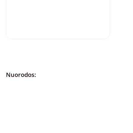
Nuorodos:
Privatumo politika
Pirkimo – pardavimo taisyklės
Prekių grąžinimas ir keitimas
Slapukai (Cookies)
Pristatymo sąlygos