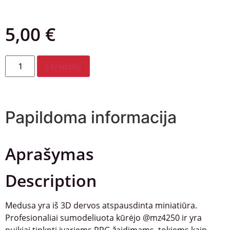
5,00
€
Į krepšelį
Papildoma informacija
Aprašymas
Description
Medusa yra iš 3D dervos atspausdinta miniatiūra.
Profesionaliai sumodeliuota kūrėjo @mz4250 ir yra
puikiai tinknti įvariems RPG žaidimams, tokiems kaip,