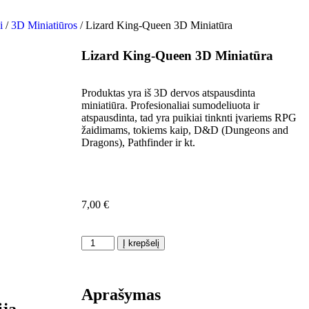
i
/
3D Miniatiūros
/ Lizard King-Queen 3D Miniatūra
Lizard King-Queen 3D Miniatūra
Produktas yra iš 3D dervos atspausdinta
miniatiūra. Profesionaliai sumodeliuota ir
atspausdinta, tad yra puikiai tinknti įvariems RPG
žaidimams, tokiems kaip, D&D (Dungeons and
Dragons), Pathfinder ir kt.
7,00
€
Į krepšelį
Aprašymas
ija