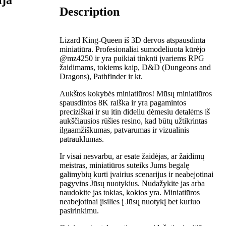
Description
Lizard King-Queen iš 3D dervos atspausdinta
miniatiūra. Profesionaliai sumodeliuota kūrėjo
@mz4250 ir yra puikiai tinknti įvariems RPG
žaidimams, tokiems kaip, D&D (Dungeons and
Dragons), Pathfinder ir kt.
Aukštos kokybės miniatiūros! Mūsų miniatiūros
spausdintos 8K raiška ir yra pagamintos
preciziškai ir su itin dideliu dėmesiu detalėms iš
aukščiausios rūšies resino, kad būtų užtikrintas
ilgaamžiškumas, patvarumas ir vizualinis
patrauklumas.
Ir visai nesvarbu, ar esate žaidėjas, ar žaidimų
meistras, miniatiūros suteiks Jums begalę
galimybių kurti įvairius scenarijus ir neabejotinai
pagyvins Jūsų nuotykius. Nudažykite jas arba
naudokite jas tokias, kokios yra. Miniatiūros
neabejotinai įisilies į Jūsų nuotykį bet kuriuo
pasirinkimu.