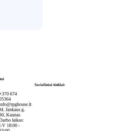
tai
Socialiniai tinklai:
+370 674
05364
info@rpghouse.lt
M. Jankaus g.
30, Kaunas
Darbo laikas:
I-V 18:00 -
23:00