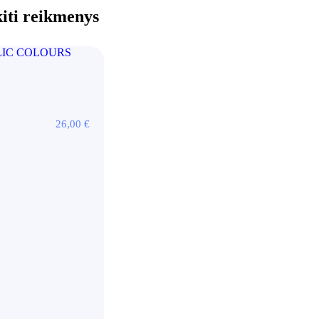
kiti reikmenys
26,00
€