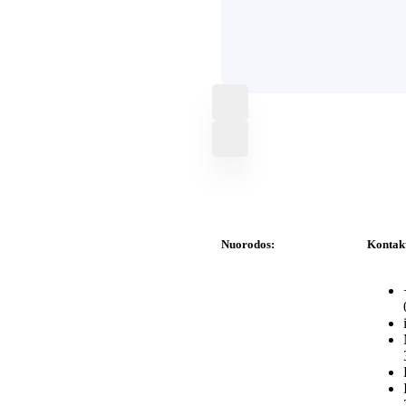
Nuorodos:
Kontak
Privatumo politika
Pirkimo – pardavimo
taisyklės
Prekių grąžinimas ir
keitimas