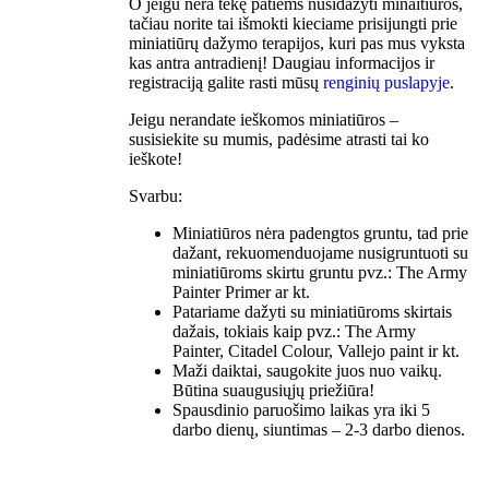
O jeigu nėra tekę patiems nusidažyti minaitiūros,
tačiau norite tai išmokti kieciame prisijungti prie
miniatiūrų dažymo terapijos, kuri pas mus vyksta
kas antra antradienį! Daugiau informacijos ir
registraciją galite rasti mūsų
renginių puslapyje
.
Jeigu nerandate ieškomos miniatiūros –
susisiekite su mumis, padėsime atrasti tai ko
ieškote!
Svarbu:
Miniatiūros nėra padengtos gruntu, tad prie
dažant, rekuomenduojame nusigruntuoti su
miniatiūroms skirtu gruntu pvz.: The Army
Painter Primer ar kt.
Patariame dažyti su miniatiūroms skirtais
dažais, tokiais kaip pvz.: The Army
Painter, Citadel Colour, Vallejo paint ir kt.
Maži daiktai, saugokite juos nuo vaikų.
Būtina suaugusiųjų priežiūra!
Spausdinio paruošimo laikas yra iki 5
darbo dienų, siuntimas – 2-3 darbo dienos.