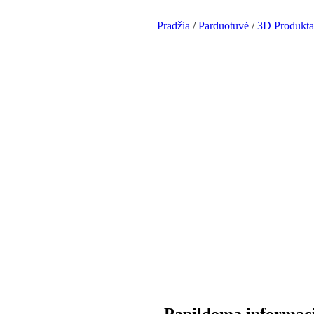
Pradžia
/
Parduotuvė
/
3D Produkta
Papildoma informac