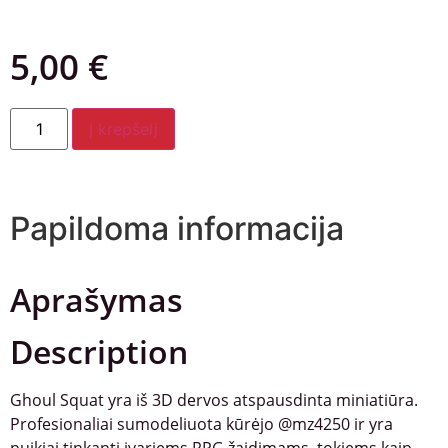
5,00
€
Į krepšelį
Papildoma informacija
Aprašymas
Description
Ghoul Squat yra iš 3D dervos atspausdinta miniatiūra.
Profesionaliai sumodeliuota kūrėjo @mz4250 ir yra
puikiai tinkanti įvariems RPG žaidimams, tokiems kaip,