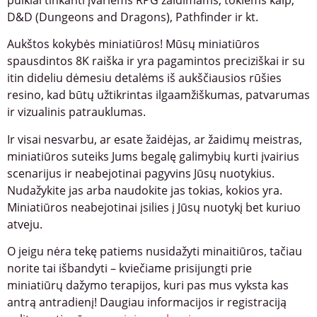
D&D (Dungeons and Dragons), Pathfinder ir kt.
Aukštos kokybės miniatiūros! Mūsų miniatiūros
spausdintos 8K raiška ir yra pagamintos preciziškai ir su
itin dideliu dėmesiu detalėms iš aukščiausios rūšies
resino, kad būtų užtikrintas ilgaamžiškumas, patvarumas
ir vizualinis patrauklumas.
Ir visai nesvarbu, ar esate žaidėjas, ar žaidimų meistras,
miniatiūros suteiks Jums begalę galimybių kurti įvairius
scenarijus ir neabejotinai pagyvins Jūsų nuotykius.
Nudažykite jas arba naudokite jas tokias, kokios yra.
Miniatiūros neabejotinai įsilies į Jūsų nuotykį bet kuriuo
atveju.
O jeigu nėra tekę patiems nusidažyti minaitiūros, tačiau
norite tai išbandyti – kviečiame prisijungti prie
miniatiūrų dažymo terapijos, kuri pas mus vyksta kas
antrą antradienį! Daugiau informacijos ir registraciją