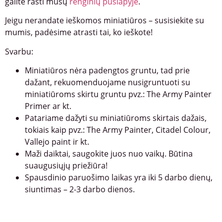
galite rasti mūsų
renginių puslapyje
.
Jeigu nerandate ieškomos miniatiūros – susisiekite su
mumis, padėsime atrasti tai, ko ieškote!
Svarbu:
Miniatiūros nėra padengtos gruntu, tad prie
dažant, rekuomenduojame nusigruntuoti su
miniatiūroms skirtu gruntu pvz.: The Army Painter
Primer ar kt.
Patariame dažyti su miniatiūroms skirtais dažais,
tokiais kaip pvz.: The Army Painter, Citadel Colour,
Vallejo paint ir kt.
Maži daiktai, saugokite juos nuo vaikų. Būtina
suaugusiųjų priežiūra!
Spausdinio paruošimo laikas yra iki 5 darbo dienų,
siuntimas – 2-3 darbo dienos.