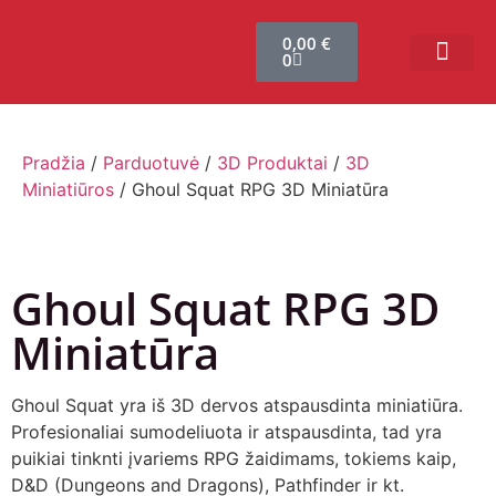
0,00
€
0
Bendruomenės sistema
Verslui ir vakarė
Comic Con Baltics
Pradžia
/
Parduotuvė
/
3D Produktai
/
3D
Miniatiūros
/ Ghoul Squat RPG 3D Miniatūra
Ghoul Squat RPG 3D
Miniatūra
Ghoul Squat yra iš 3D dervos atspausdinta miniatiūra.
Profesionaliai sumodeliuota ir atspausdinta, tad yra
puikiai tinknti įvariems RPG žaidimams, tokiems kaip,
D&D (Dungeons and Dragons), Pathfinder ir kt.