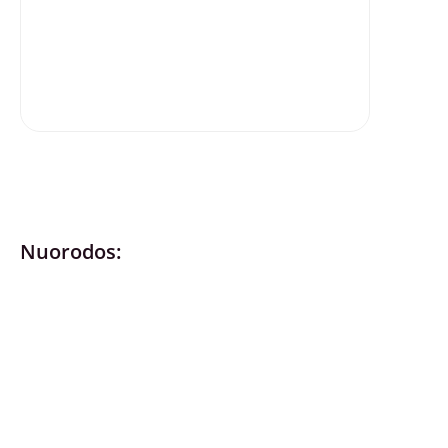
Nuorodos:
Privatumo politika
Pirkimo – pardavimo taisyklės
Prekių grąžinimas ir keitimas
Slapukai (Cookies)
Pristatymo sąlygos