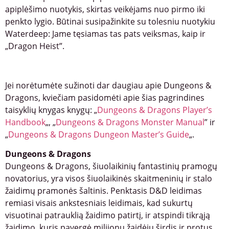
apiplėšimo nuotykis, skirtas veikėjams nuo pirmo iki
penkto lygio. Būtinai susipažinkite su tolesniu nuotykiu
Waterdeep: Jame tęsiamas tas pats veiksmas, kaip ir
„Dragon Heist”.
Jei norėtumėte sužinoti dar daugiau apie Dungeons &
Dragons, kviečiam pasidomėti apie šias pagrindines
taisyklių knygas knygų: „
Dungeons & Dragons Player’s
Handbook
„, „
Dungeons & Dragons Monster Manual
” ir
„
Dungeons & Dragons Dungeon Master’s Guide
„.
Dungeons & Dragons
Dungeons & Dragons, šiuolaikinių fantastinių pramogų
novatorius, yra visos šiuolaikinės skaitmeninių ir stalo
žaidimų pramonės šaltinis. Penktasis D&D leidimas
remiasi visais ankstesniais leidimais, kad sukurtų
visuotinai patrauklią žaidimo patirtį, ir atspindi tikrąją
žaidimo, kuris pavergė milijonų žaidėjų širdis ir protus