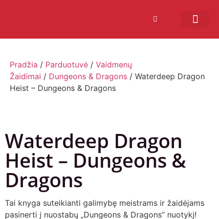
Bendruomenės sistema
Verslui ir vakarė
Comic Con Baltics
Pradžia
/
Parduotuvė
/
Vaidmenų
Žaidimai
/
Dungeons & Dragons
/ Waterdeep Dragon
Heist – Dungeons & Dragons
Waterdeep Dragon
Heist – Dungeons &
Dragons
Tai knyga suteikianti galimybę meistrams ir žaidėjams
pasinerti į nuostabų „Dungeons & Dragons” nuotykį!