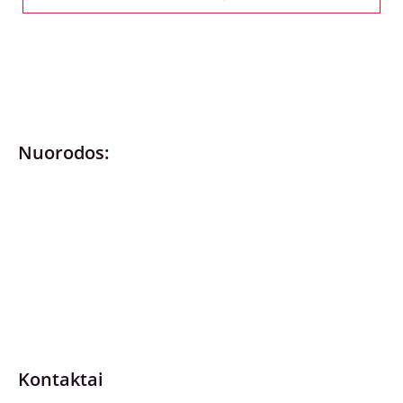
Nuorodos:
Privatumo politika
Pirkimo – pardavimo taisyklės
Prekių grąžinimas ir keitimas
Slapukai (Cookies)
Pristatymo sąlygos
Kontaktai