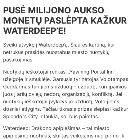
PUSĖ MILIJONO AUKSO
MONETŲ PASLĖPTA KAŽKUR
WATERDEEP’E!
Sveiki atvykę į Waterdeep’ą, Šiaurės karūną, kur
netrukus prasidės nuostabus miesto nuotykių
pasakojimas.
Nuotykių ieškotojai renkasi „Yawning Portal Inn”
užeigoje ir smuklėje. Garsusis tyrinėtojas Volotampas
Geddarmas turi jiems užduotį – užduotį, kuri įpainios
juos į aršų dviejų nedorų organizacijų konfliktą. Jei
nuotykių ieškotojai įvykdys jo užduotį, Volo jiems
dosniai atlygins. Tačiau tikrasis prizas slepiasi kažkur
Splendors City ir laukia, kol bus paimtas.
Waterdeep: Drakono apiplėšimas – tai miesto
apiplėšimo nuotykis, skirtas veikėjams nuo pirmo iki