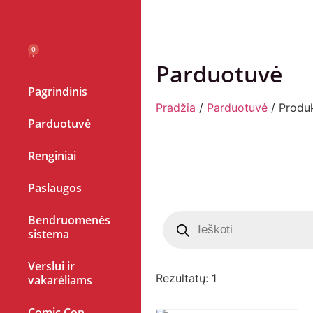
Parduotuvė
Pagrindinis
Pradžia
/
Parduotuvė
/ Produ
Parduotuvė
Renginiai
Paslaugos
Bendruomenės
sistema
Verslui ir
Rezultatų: 1
vakarėliams
Comic Con