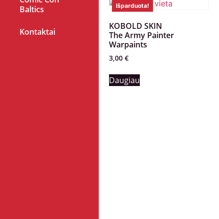
Išparduota!
Baltics
KOBOLD SKIN
Kontaktai
The Army Painter
Warpaints
3,00
€
Daugiau
Nuorodos:
Privatumo politika