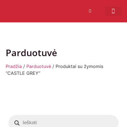
Bendruomenės sistema
Verslui ir vakarė
Comic Con Baltics
Parduotuvė
Pradžia
/
Parduotuvė
/ Produktai su žymomis
“CASTLE GREY”