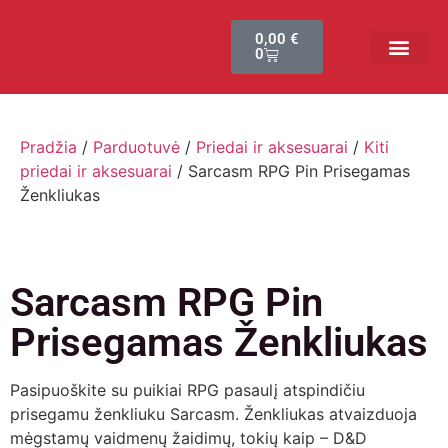
0,00
€
0
Bendruomenės sistema
Verslui ir vakarėl
Comic Con Baltics
Pradžia
/
Parduotuvė
/
Priedai ir aksesuarai
/
Kiti
priedai ir aksesuarai
/ Sarcasm RPG Pin Prisegamas
Ženkliukas
Sarcasm RPG Pin
Prisegamas Ženkliukas
Pasipuoškite su puikiai RPG pasaulį atspindičiu
prisegamu ženkliuku Sarcasm. Ženkliukas atvaizduoja
mėgstamų vaidmenų žaidimų, tokių kaip – D&D