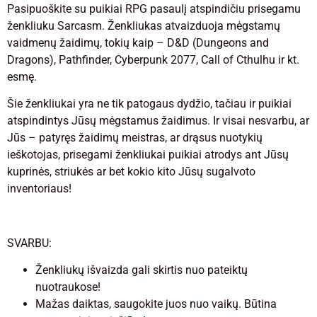
Pasipuoškite su puikiai RPG pasaulį atspindičiu prisegamu
ženkliuku Sarcasm. Ženkliukas atvaizduoja mėgstamų
vaidmenų žaidimų, tokių kaip – D&D (Dungeons and
Dragons), Pathfinder, Cyberpunk 2077, Call of Cthulhu ir kt.
esmę.
Šie ženkliukai yra ne tik patogaus dydžio, tačiau ir puikiai
atspindintys Jūsų mėgstamus žaidimus. Ir visai nesvarbu, ar
Jūs – patyręs žaidimų meistras, ar drąsus nuotykių
ieškotojas, prisegami ženkliukai puikiai atrodys ant Jūsų
kuprinės, striukės ar bet kokio kito Jūsų sugalvoto
inventoriaus!
SVARBU:
Ženkliukų išvaizda gali skirtis nuo pateiktų
nuotraukose!
Mažas daiktas, saugokite juos nuo vaikų. Būtina