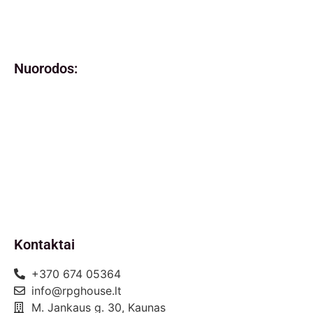
Nuorodos:
Privatumo politika
Pirkimo – pardavimo taisyklės
Prekių grąžinimas ir keitimas
Slapukai (Cookies)
Pristatymo sąlygos
Kontaktai
+370 674 05364
info@rpghouse.lt
M. Jankaus g. 30, Kaunas