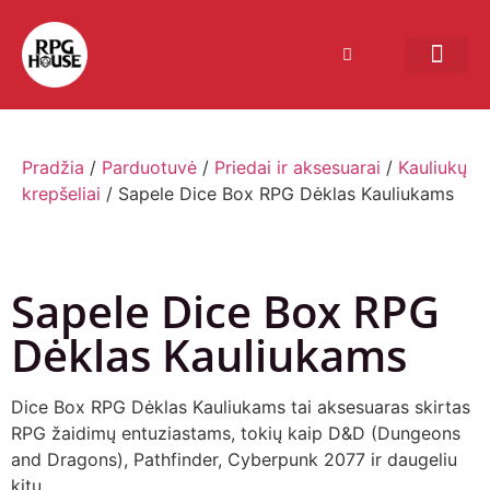
Bendruomenės sistema
Verslui ir vakarė
Comic Con Baltics
Pradžia
/
Parduotuvė
/
Priedai ir aksesuarai
/
Kauliukų
krepšeliai
/ Sapele Dice Box RPG Dėklas Kauliukams
Sapele Dice Box RPG
Dėklas Kauliukams
Dice Box RPG Dėklas Kauliukams tai aksesuaras skirtas
RPG žaidimų entuziastams, tokių kaip D&D (Dungeons
and Dragons), Pathfinder, Cyberpunk 2077 ir daugeliu
kitų.