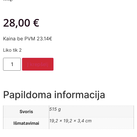
28,00
€
Kaina be PVM 23.14€
Liko tik 2
Į krepšelį
Papildoma informacija
515 g
Svoris
19,2 × 19,2 × 3,4 cm
Išmatavimai