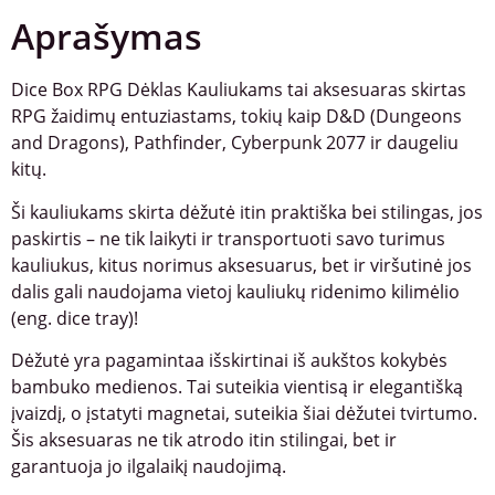
Aprašymas
Dice Box RPG Dėklas Kauliukams tai aksesuaras skirtas
RPG žaidimų entuziastams, tokių kaip D&D (Dungeons
and Dragons), Pathfinder, Cyberpunk 2077 ir daugeliu
kitų.
Ši kauliukams skirta dėžutė itin praktiška bei stilingas, jos
paskirtis – ne tik laikyti ir transportuoti savo turimus
kauliukus, kitus norimus aksesuarus, bet ir viršutinė jos
dalis gali naudojama vietoj kauliukų ridenimo kilimėlio
(eng. dice tray)!
Dėžutė yra pagamintaa išskirtinai iš aukštos kokybės
bambuko medienos. Tai suteikia vientisą ir elegantišką
įvaizdį, o įstatyti magnetai, suteikia šiai dėžutei tvirtumo.
Šis aksesuaras ne tik atrodo itin stilingai, bet ir
garantuoja jo ilgalaikį naudojimą.