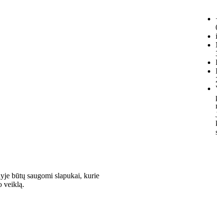
Privatumo politika
Pirkimo – pardavimo
taisyklės
Prekių grąžinimas ir
keitimas
Slapukai (Cookies)
Pristatymo sąlygos
nyje būtų saugomi slapukai, kurie
o veiklą.