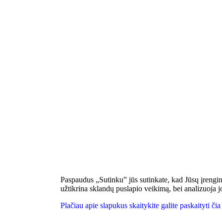
Paspaudus „Sutinku” jūs sutinkate, kad Jūsų įrengi
užtikrina sklandų puslapio veikimą, bei analizuoja j
Plačiau apie slapukus skaitykite galite paskaityti čia