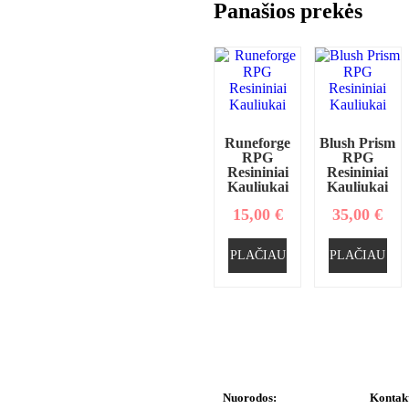
Panašios prekės
Runeforge
Blush Prism
RPG
RPG
Resininiai
Resininiai
Kauliukai
Kauliukai
15,00
€
35,00
€
PLAČIAU
PLAČIAU
Nuorodos:
Kontak