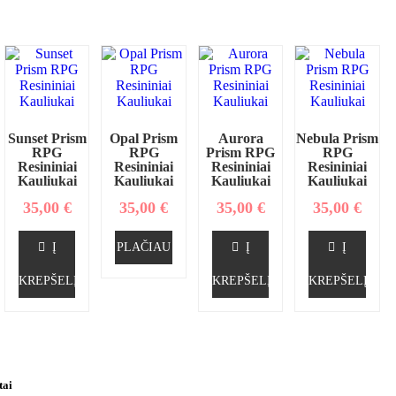
Sunset Prism
Opal Prism
Aurora
Nebula Prism
RPG
RPG
Prism RPG
RPG
Resininiai
Resininiai
Resininiai
Resininiai
Kauliukai
Kauliukai
Kauliukai
Kauliukai
35,00
€
35,00
€
35,00
€
35,00
€
Į
PLAČIAU
Į
Į
KREPŠELĮ
KREPŠELĮ
KREPŠELĮ
tai