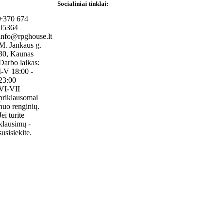
Socialiniai tinklai:
+370 674
05364
info@rpghouse.lt
M. Jankaus g.
30, Kaunas
Darbo laikas:
I-V 18:00 -
23:00
VI-VII
priklausomai
nuo renginių.
Jei turite
klausimų -
susisiekite.