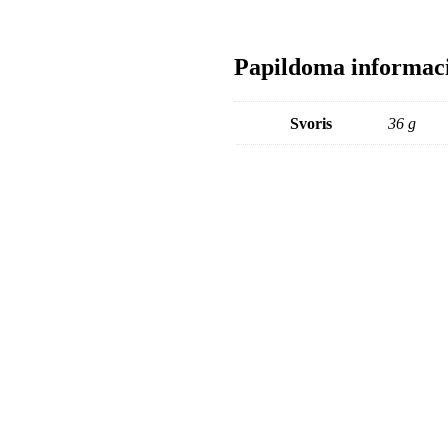
Papildoma informac
Svoris
36 g