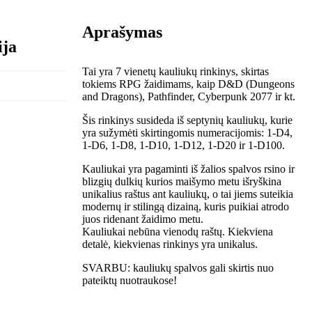
Aprašymas
ija
Tai yra 7 vienetų kauliukų rinkinys, skirtas
tokiems RPG žaidimams, kaip D&D (Dungeons
and Dragons), Pathfinder, Cyberpunk 2077 ir kt.
Šis rinkinys susideda iš septynių kauliukų, kurie
yra sužymėti skirtingomis numeracijomis: 1-D4,
1-D6, 1-D8, 1-D10, 1-D12, 1-D20 ir 1-D100.
Kauliukai yra pagaminti iš žalios spalvos rsino ir
blizgių dulkių kurios maišymo metu išryškina
unikalius raštus ant kauliukų, o tai jiems suteikia
modernų ir stilingą dizainą, kuris puikiai atrodo
juos ridenant žaidimo metu.
Kauliukai nebūna vienodų raštų. Kiekviena
detalė, kiekvienas rinkinys yra unikalus.
SVARBU: kauliukų spalvos gali skirtis nuo
pateiktų nuotraukose!