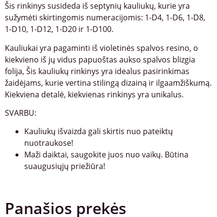
Šis rinkinys susideda iš septynių kauliukų, kurie yra
sužymėti skirtingomis numeracijomis: 1-D4, 1-D6, 1-D8,
1-D10, 1-D12, 1-D20 ir 1-D100.
Kauliukai yra pagaminti iš violetinės spalvos resino, o
kiekvieno iš jų vidus papuoštas aukso spalvos blizgia
folija, Šis kauliukų rinkinys yra idealus pasirinkimas
žaidėjams, kurie vertina stilingą dizainą ir ilgaamžiškumą.
Kiekviena detalė, kiekvienas rinkinys yra unikalus.
SVARBU:
Kauliukų išvaizda gali skirtis nuo pateiktų
nuotraukose!
Maži daiktai, saugokite juos nuo vaikų. Būtina
suaugusiųjų priežiūra!
Panašios prekės