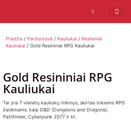
Bendruomenės sistema
Verslui ir vakarė
Comic Con Baltics
Pradžia
/
Parduotuvė
/
Kauliukai
/
Resininiai
Kauliukai
/ Gold Resininiai RPG Kauliukai
Gold Resininiai RPG
Kauliukai
Tai yra 7 vienetų kauliukų rinkinys, skirtas tokiems RPG
žaidimams, kaip D&D (Dungeons and Dragons),
Pathfinder, Cyberpunk 2077 ir kt.