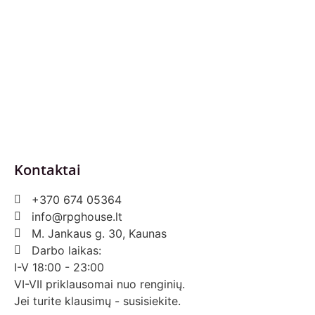
Privatumo politika
Pirkimo – pardavimo taisyklės
Prekių grąžinimas ir keitimas
Slapukai (Cookies)
Pristatymo sąlygos
Kontaktai
+370 674 05364
info@rpghouse.lt
M. Jankaus g. 30, Kaunas
Darbo laikas:
I-V 18:00 - 23:00
VI-VII priklausomai nuo renginių.
Jei turite klausimų - susisiekite.