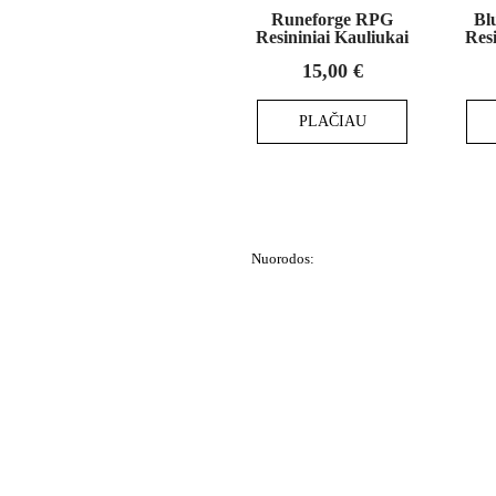
Runeforge RPG
Bl
Resininiai Kauliukai
Resi
15,00
€
PLAČIAU
Nuorodos:
Privatumo politika
Pirkimo – pardavimo taisyklės
Prekių grąžinimas ir keitimas
Slapukai (Cookies)
Pristatymo sąlygos