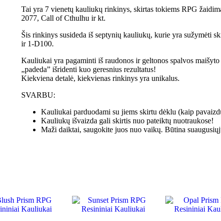
Tai yra 7 vienetų kauliukų rinkinys, skirtas tokiems RPG žai
2077, Call of Cthulhu ir kt.
Šis rinkinys susideda iš septynių kauliukų, kurie yra sužymėti
ir 1-D100.
Kauliukai yra pagaminti iš raudonos ir geltonos spalvos maišyto re
„padeda” išridenti kuo geresnius rezultatus!
Kiekviena detalė, kiekvienas rinkinys yra unikalus.
SVARBU:
Kauliukai parduodami su jiems skirtu dėklu (kaip pavaizd
Kauliukų išvaizda gali skirtis nuo pateiktų nuotraukose!
Maži daiktai, saugokite juos nuo vaikų. Būtina suaugusiųj