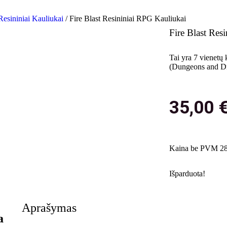
Resininiai Kauliukai
/ Fire Blast Resininiai RPG Kauliukai
Fire Blast Res
Tai yra 7 vienetų
(Dungeons and Dra
35,00
Kaina be PVM 28
Išparduota!
Aprašymas
a