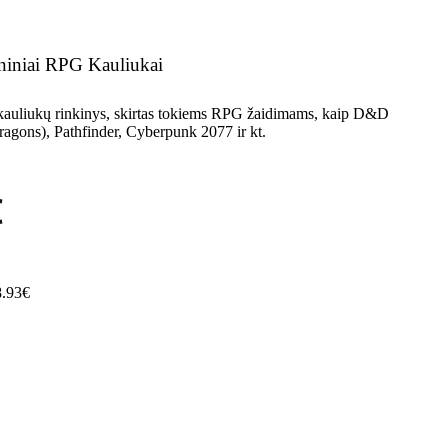
ininiai RPG Kauliukai
 kauliukų rinkinys, skirtas tokiems RPG žaidimams, kaip D&D
gons), Pathfinder, Cyberpunk 2077 ir kt.
€
.93€