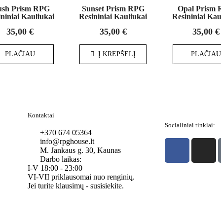
ush Prism RPG
Sunset Prism RPG
Opal Prism
niniai Kauliukai
Resininiai Kauliukai
Resininiai Kau
35,00
€
35,00
€
35,00
€
PLAČIAU
Į KREPŠELĮ
PLAČIA
Kontaktai
Socialiniai tinklai:
+370 674 05364
info@rpghouse.lt
M. Jankaus g. 30, Kaunas
Darbo laikas:
I-V 18:00 - 23:00
VI-VII priklausomai nuo renginių.
Jei turite klausimų - susisiekite.