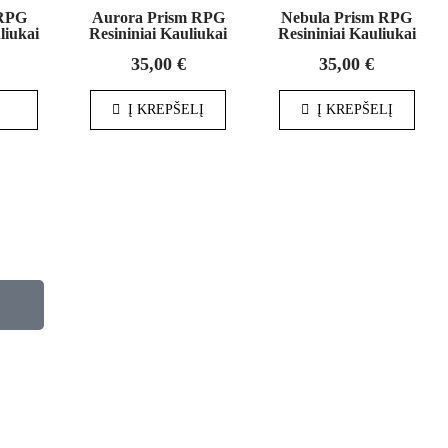
 RPG
Aurora Prism RPG
Nebula Prism RPG
liukai
Resininiai Kauliukai
Resininiai Kauliukai
35,00
€
35,00
€
U
Į KREPŠELĮ
Į KREPŠELĮ